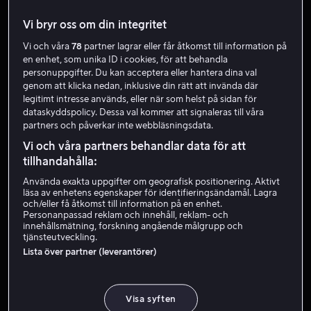
Vi bryr oss om din integritet
Från 49 kr
Från 59 kr
Vi och våra
78
partner lagrar eller får åtkomst till information på
en enhet, som unika ID i cookies, för att behandla
personuppgifter. Du kan acceptera eller hantera dina val
genom att klicka nedan, inklusive din rätt att invända där
2023
2023
legitimt intresse används, eller när som helst på sidan för
dataskyddspolicy. Dessa val kommer att signaleras till våra
partners och påverkar inte webbläsningsdata.
Från 59 kr
Från 49 kr
Vi och våra partners behandlar data för att
tillhandahålla:
Använda exakta uppgifter om geografisk positionering. Aktivt
2023
2023
läsa av enhetens egenskaper för identifieringsändamål. Lagra
och/eller få åtkomst till information på en enhet.
Personanpassad reklam och innehåll, reklam- och
innehållsmätning, forskning angående målgrupp och
tjänsteutveckling.
Från 59 kr
Hyr 49 kr
Lista över partner (leverantörer)
2023
2023
Visa syften