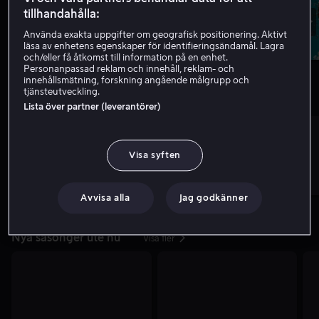
tillhandahålla:
Använda exakta uppgifter om geografisk positionering. Aktivt
läsa av enhetens egenskaper för identifieringsändamål. Lagra
och/eller få åtkomst till information på en enhet.
Personanpassad reklam och innehåll, reklam- och
innehållsmätning, forskning angående målgrupp och
tjänsteutveckling.
Nytt hos oss
Visa fler
Lista över partner (leverantörer)
Visa syften
Avvisa alla
Jag godkänner
Nya säsonger ute nu
Visa fler