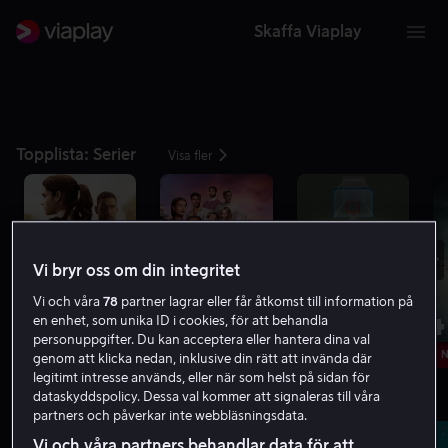
Skaffa Viaplay
Topplista: Serier
Visa fler
Vi bryr oss om din integritet
Vi och våra
78
partner lagrar eller får åtkomst till information på
1
2
3
4
en enhet, som unika ID i cookies, för att behandla
personuppgifter. Du kan acceptera eller hantera dina val
Ny säsong 19 aug
Se alla säsonger
N
genom att klicka nedan, inklusive din rätt att invända där
legitimt intresse används, eller när som helst på sidan för
dataskyddspolicy. Dessa val kommer att signaleras till våra
Serier med minst 8.0 på IMDb
Visa fler
partners och påverkar inte webbläsningsdata.
Vi och våra partners behandlar data för att