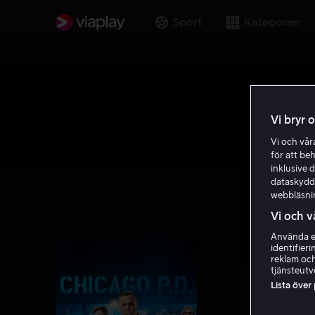
Sport
Kategorier
Vi bryr 
Vi och vå
för att be
inklusive d
dataskydds
webbläsni
Vi och v
Använda ex
identifier
reklam och
tjänsteutv
Lista över