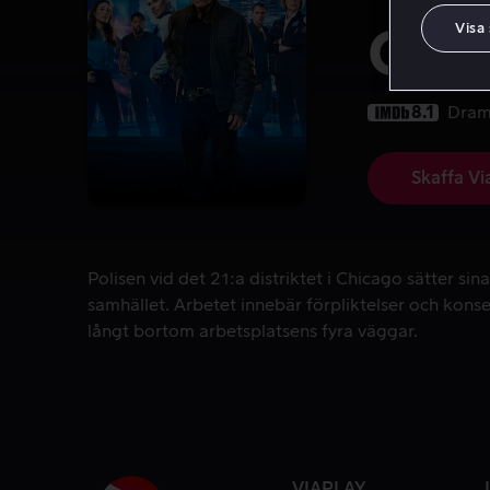
Visa
Chic
8.1
Dra
Skaffa Vi
Polisen vid det 21:a distriktet i Chicago sätter si
Polisen vid det 21:a distriktet i Chicago sätter sina 
samhället. Arbetet innebär förpliktelser och kons
långt bortom arbetsplatsens fyra väggar.
VIAPLAY