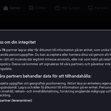
Serier
Filmer
Hyr & köp
Kanaler
oss om din integritet
ra
78
partner lagrar eller får åtkomst till information på en enhet, som unika I
handla personuppgifter. Du kan acceptera eller hantera dina val genom att k
in rätt att invända där legitimt intresse används, eller när som helst på sidan
policy. Dessa val kommer att signaleras till våra partners och påverkar inte
ngsdata.
åra partners behandlar data för att tillhandahålla:
akta uppgifter om geografisk positionering. Aktivt läsa av enhetens egens
ingsändamål. Lagra och/eller få åtkomst till information på en enhet. Perso
 innehåll, reklam- och innehållsmätning, forskning angående målgrupp oc
eckling.
 partner (leverantörer)