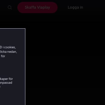
Skaffa Viaplay
Logga in
D i cookies,
licka nedan,
 för
kaper för
nanpassad
h