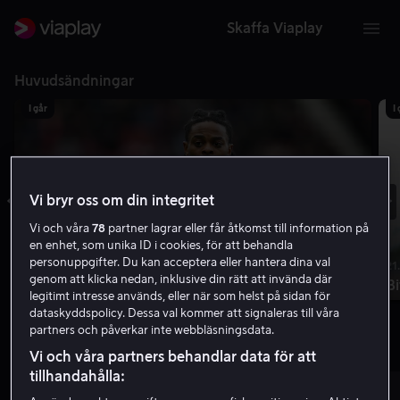
Skaffa Viaplay
Huvudsändningar
I går
I
Vi bryr oss om din integritet
Vi och våra
78
partner lagrar eller får åtkomst till information på
en enhet, som unika ID i cookies, för att behandla
personuppgifter. Du kan acceptera eller hantera dina val
18.55 | 2h 5m
21
genom att klicka nedan, inklusive din rätt att invända där
Middlesbrough - Wrexham
Bi
legitimt intresse används, eller när som helst på sidan för
dataskyddspolicy. Dessa val kommer att signaleras till våra
Ligacupen
Omgång 1
partners och påverkar inte webbläsningsdata.
Populär sport
Vi och våra partners behandlar data för att
tillhandahålla: