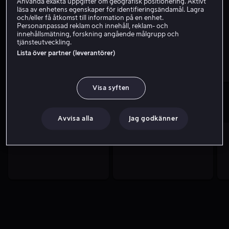
Använda exakta uppgifter om geografisk positionering. Aktivt
läsa av enhetens egenskaper för identifieringsändamål. Lagra
och/eller få åtkomst till information på en enhet.
Personanpassad reklam och innehåll, reklam- och
innehållsmätning, forskning angående målgrupp och
tjänsteutveckling.
Lista över partner (leverantörer)
Visa syften
Höjdpunkter från motorvärlden
Avvisa alla
Jag godkänner