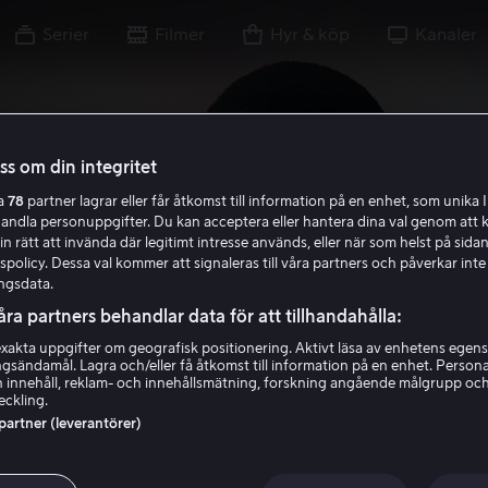
Serier
Filmer
Hyr & köp
Kanaler
oss om din integritet
ra
78
partner lagrar eller får åtkomst till information på en enhet, som unika I
handla personuppgifter. Du kan acceptera eller hantera dina val genom att k
in rätt att invända där legitimt intresse används, eller när som helst på sidan
policy. Dessa val kommer att signaleras till våra partners och påverkar inte
ier League
ngsdata.
åra partners behandlar data för att tillhandahålla:
akta uppgifter om geografisk positionering. Aktivt läsa av enhetens egens
ingsändamål. Lagra och/eller få åtkomst till information på en enhet. Perso
 innehåll, reklam- och innehållsmätning, forskning angående målgrupp oc
eckling.
 partner (leverantörer)