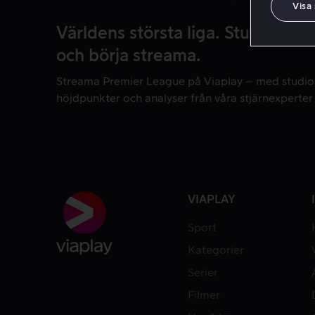
Visa
Världens största liga. Studio & 
och börja streama.
Streama Premier League på Viaplay – med studio, s
Streama Premier League på Viaplay – med studio,
Köp Viaplay Total och börja streama! Du får även
höjdpunkter och analyser från våra stjärnexperter
m.fl.
Köp Viaplay Total och börja streama! Du får äve
och massor annan fotboll, Formel 1, NHL, Herrarna
mycket mer!
VIAPLAY
Sport
Kategorier
Serier
Filmer