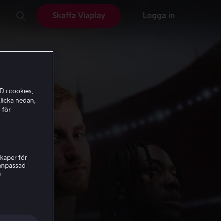
Skaffa Viaplay
Logga in
D i cookies,
licka nedan,
 för
kaper för
nanpassad
h