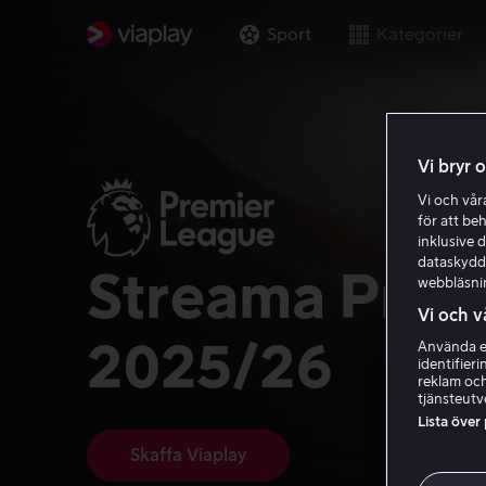
Sport
Kategorier
Vi bryr 
Vi och vå
för att be
inklusive d
dataskydds
Streama Prem
webbläsni
Vi och v
2025/26
Använda ex
identifier
reklam och
tjänsteutv
Lista över
Skaffa Viaplay