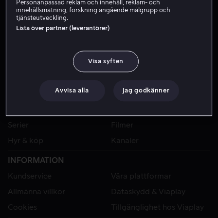
Personanpassad reklam och innehåll, reklam- och
innehållsmätning, forskning angående målgrupp och
tjänsteutveckling.
Lista över partner (leverantörer)
Visa syften
Avvisa alla
Jag godkänner
VIAPLAY
Sport
Kategorier
Serier
Filmer
Hyr & köp
Kanaler
INFORMATION
Kundservice
Våra plattformar
Allmänna villkor
Dataskydd & Viaplay
Cookies
Tillgänglighet hos Viaplay