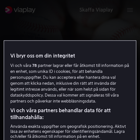
Skaffa Viaplay
Vi bryr oss om din integritet
Vi och våra
78
partner lagrar eller får åtkomst till information på
en enhet, som unika ID i cookies, för att behandla
Major League Baseball
personuppgifter. Du kan acceptera eller hantera dina val
genom att klicka nedan, inklusive din rätt att invända där
legitimt intresse används, eller när som helst på sidan för
Skaffa Viaplay
dataskyddspolicy. Dessa val kommer att signaleras till våra
partners och påverkar inte webbläsningsdata.
Vi och våra partners behandlar data för att
tillhandahålla:
Använda exakta uppgifter om geografisk positionering. Aktivt
läsa av enhetens egenskaper för identifieringsändamål. Lagra
och/eller få åtkomst till information på en enhet.