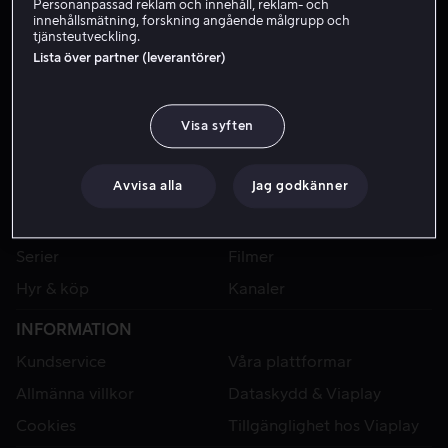
Personanpassad reklam och innehåll, reklam- och
innehållsmätning, forskning angående målgrupp och
tjänsteutveckling.
Lista över partner (leverantörer)
Visa syften
Avvisa alla
Jag godkänner
VIAPLAY
Sport
Kategorier
Serier
Filmer
Hyr & köp
Kanaler
INFORMATION
Kundservice
Våra plattformar
Allmänna villkor
Dataskydd & Viaplay
Cookies
Tillgänglighet hos Viaplay