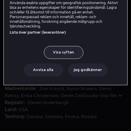
Använda exakta uppgifter om geografisk positionering. Aktivt
läsa av enhetens egenskaper för identifieringsändamål. Lagra
och/eller få åtkomst till information på en enhet.
Köp 99 kr
Personanpassad reklam och innehåll, reklam- och
innehållsmätning, forskning angående målgrupp och
tjänsteutveckling.
Se trailer
Lista över partner (leverantörer)
Angela är en teknisk analytiker som granskar ljudfiler. Pand
Angela är en teknisk analytiker som granskar ljudfiler.
Visa syften
Pandemin rasar och Angela, som lider av agorafobi,
klarar sig i stort sett med livet hemma - tills hon hör
Avvisa alla
Jag godkänner
något fruktansvärt i en av filerna.
Medverkande
Zoe Kravitz
Byron Bowers
Devin
Ratray
Erika Christensen
Derek DelGaudio
Visa fler
Regissör
Steven Soderbergh
Land
USA
Textning
Danska
Svenska
Finska
Norska