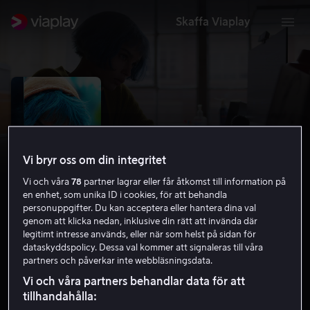
Skaffa Viaplay
Vi bryr oss om din integritet
Vi och våra
78
partner lagrar eller får åtkomst till information på
en enhet, som unika ID i cookies, för att behandla
personuppgifter. Du kan acceptera eller hantera dina val
genom att klicka nedan, inklusive din rätt att invända där
legitimt intresse används, eller när som helst på sidan för
Kimi
dataskyddspolicy. Dessa val kommer att signaleras till våra
partners och påverkar inte webbläsningsdata.
6.3
Kriminaldrama
Thriller
2022
1 h 25 min
Vi och våra partners behandlar data för att
15 år
tillhandahålla:
HD