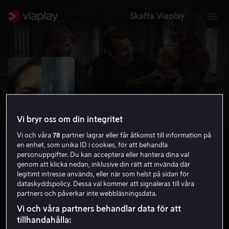
Skaffa Viaplay
Vi bryr oss om din integritet
Vi och våra
78
partner lagrar eller får åtkomst till information på
en enhet, som unika ID i cookies, för att behandla
personuppgifter. Du kan acceptera eller hantera dina val
genom att klicka nedan, inklusive din rätt att invända där
legitimt intresse används, eller när som helst på sidan för
Beck 47 - Dödsfällan
dataskyddspolicy. Dessa val kommer att signaleras till våra
partners och påverkar inte webbläsningsdata.
Kriminaldrama
Thriller
2022
1 h 28 min
15 år
Vi och våra partners behandlar data för att
HD
tillhandahålla: