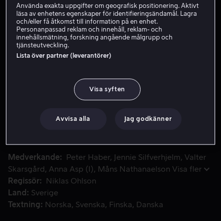
Använda exakta uppgifter om geografisk positionering. Aktivt
läsa av enhetens egenskaper för identifieringsändamål. Lagra
Hyr 59 kr
och/eller få åtkomst till information på en enhet.
Personanpassad reklam och innehåll, reklam- och
Köp 89 kr
innehållsmätning, forskning angående målgrupp och
tjänsteutveckling.
Se trailer
Lista över partner (leverantörer)
Visa syften
Vilhelm Beck ute på sin första utryckning då han och hans h
Vilhelm Beck ute på sin första utryckning då han och
hans handledare blir kallade till ett inbrott. Snart blir han
den som upptäcker en död 17-årig pojke och uppdraget
Avvisa alla
Jag godkänner
går direkt över till Beck-gruppen...
Medverkande
Peter Haber
Jennie Silfverhjelm
Valter
Skarsgård
Anna Asp (I)
Måns Nathanaelson
Visa fler
Regissör
Niklas Ohlson
Land
Sverige
Textning
Norska
Svenska
Finska
Danska