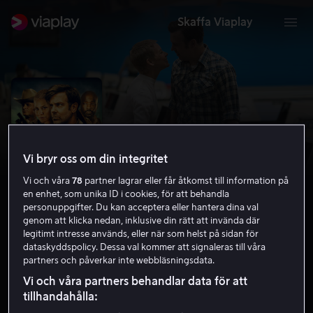
Skaffa Viaplay
Vi bryr oss om din integritet
Vi och våra
78
partner lagrar eller får åtkomst till information på
en enhet, som unika ID i cookies, för att behandla
personuppgifter. Du kan acceptera eller hantera dina val
genom att klicka nedan, inklusive din rätt att invända där
legitimt intresse används, eller när som helst på sidan för
South of Heaven
dataskyddspolicy. Dessa val kommer att signaleras till våra
partners och påverkar inte webbläsningsdata.
5.8
Drama
Kriminaldrama
2021
1 h 54 min
Vi och våra partners behandlar data för att
15 år
tillhandahålla:
HD