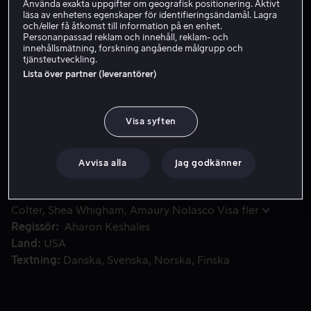
Använda exakta uppgifter om geografisk positionering. Aktivt
läsa av enhetens egenskaper för identifieringsändamål. Lagra
och/eller få åtkomst till information på en enhet.
Hyr 49 kr
Personanpassad reklam och innehåll, reklam- och
innehållsmätning, forskning angående målgrupp och
tjänsteutveckling.
Köp 69 kr
Lista över partner (leverantörer)
Efter tolv år i fängelse släpps Jimmy och lovar att ge Annie
Efter tolv år i fängelse släpps Jimmy och lovar att ge
Visa syften
Annie, hans barndomskärlek som är döende i cancer,
det bästa året i sitt liv.
Avvisa alla
Jag godkänner
Medverkande
Jason Sudeikis
Evangeline Lilly
Mike
Colter
Shea Whigham
Amaury Nolasco
Visa fler
Regissör
Aharon Keshales
Land
USA
Textning
Danska
Svenska
Norska
Finska