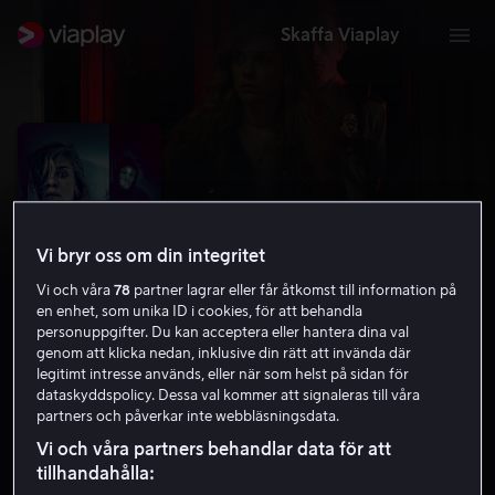
Skaffa Viaplay
Vi bryr oss om din integritet
Vi och våra
78
partner lagrar eller får åtkomst till information på
en enhet, som unika ID i cookies, för att behandla
personuppgifter. Du kan acceptera eller hantera dina val
genom att klicka nedan, inklusive din rätt att invända där
legitimt intresse används, eller när som helst på sidan för
Initiation
dataskyddspolicy. Dessa val kommer att signaleras till våra
partners och påverkar inte webbläsningsdata.
5.0
Kriminaldrama
Skräck
2020
1 h 32 min
Vi och våra partners behandlar data för att
15 år
tillhandahålla:
HD