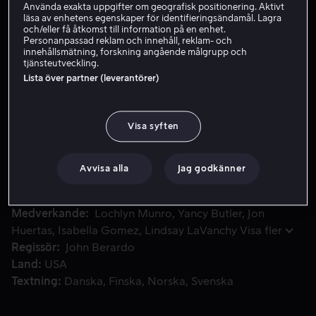
Använda exakta uppgifter om geografisk positionering. Aktivt
läsa av enhetens egenskaper för identifieringsändamål. Lagra
och/eller få åtkomst till information på en enhet.
Hyr 49 kr
Personanpassad reklam och innehåll, reklam- och
innehållsmätning, forskning angående målgrupp och
tjänsteutveckling.
Köp 129 kr
Lista över partner (leverantörer)
Under nollningsveckan på Whiton University pågår hämningslö
Under nollningsveckan på Whiton University pågår
Visa syften
hämningslöst festande och elaka initiationsriter. Men
lekarna blir blodigt allvar när en av skolans
Avvisa alla
Jag godkänner
idrottsstjärnor hittas mördad i sin studentkorridor.
Medverkande
Lochlyn Munro
Yancy Butler
Jon
Huertas
Isabella Gomez
Lindsay LaVanchy
Visa fler
Regissör
John Berardo
Land
USA
Textning
Danska
Finska
Norska
Svenska