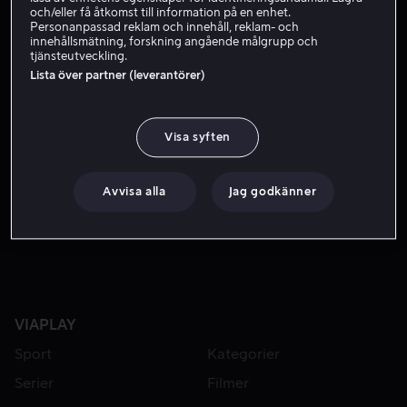
och/eller få åtkomst till information på en enhet.
Skaffa Viaplay
Personanpassad reklam och innehåll, reklam- och
innehållsmätning, forskning angående målgrupp och
tjänsteutveckling.
Lista över partner (leverantörer)
I National Pride ser vi det bästa från tio ledande VM-nati
I National Pride ser vi det bästa från tio ledande VM-
nationer och deras mest profilerade Premier League-
Visa syften
hjältar.
Avvisa alla
Jag godkänner
Medverkande
Éric Cantona
VIAPLAY
Sport
Kategorier
Serier
Filmer