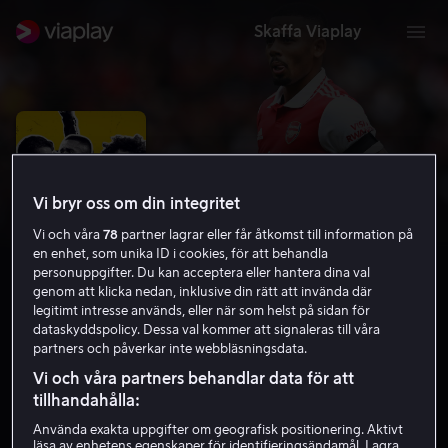
Skaffa Viaplay
Vi bryr oss om din integritet
Vi och våra
78
partner lagrar eller får åtkomst till information på
en enhet, som unika ID i cookies, för att behandla
personuppgifter. Du kan acceptera eller hantera dina val
genom att klicka nedan, inklusive din rätt att invända där
legitimt intresse används, eller när som helst på sidan för
dataskyddspolicy. Dessa val kommer att signaleras till våra
National Pride
partners och påverkar inte webbläsningsdata.
Vi och våra partners behandlar data för att
Sportdokumentärer
Sportmagasin
2022
tillhandahålla:
Barntillåten
Använda exakta uppgifter om geografisk positionering. Aktivt
läsa av enhetens egenskaper för identifieringsändamål. Lagra