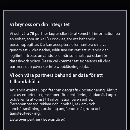
Vi bryr oss om din integritet
Vi och våra
78
partner lagrar eller får åtkomst till information på
en enhet, som unika ID i cookies, för att behandla
personuppgifter. Du kan acceptera eller hantera dina val
genom att klicka nedan, inklusive din rätt att invända där
Rea
Bara hos oss
legitimt intresse används, eller när som helst på sidan för
dataskyddspolicy. Dessa val kommer att signaleras till våra
partners och påverkar inte webbläsningsdata.
Vi och våra partners behandlar data för att
tillhandahålla:
Använda exakta uppgifter om geografisk positionering. Aktivt
läsa av enhetens egenskaper för identifieringsändamål. Lagra
Från 39 kr
och/eller få åtkomst till information på en enhet.
Personanpassad reklam och innehåll, reklam- och
innehållsmätning, forskning angående målgrupp och
tjänsteutveckling.
Lista över partner (leverantörer)