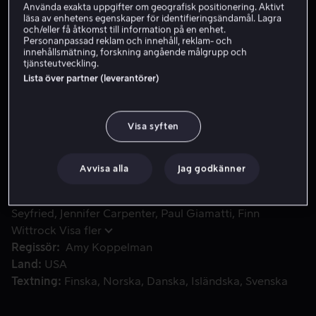
Använda exakta uppgifter om geografisk positionering. Aktivt
läsa av enhetens egenskaper för identifieringsändamål. Lagra
Hyr 39 kr
och/eller få åtkomst till information på en enhet.
Personanpassad reklam och innehåll, reklam- och
Köp 109 kr
innehållsmätning, forskning angående målgrupp och
tjänsteutveckling.
Lista över partner (leverantörer)
Barnboksförfattaren Julie Davis böcker handlar om att bl
Barnboksförfattaren Julie Davis böcker handlar om att
bli av med barndomsångest, men hon har inte gjort upp
Visa syften
med den mörka hemlighet som hemsöker hennes eget
liv.
Avvisa alla
Jag godkänner
Medverkande
Britt Robertson
Amanda
Seyfried
Jennifer Carpenter
Paul Giamatti
Finn
Wittrock
Visa fler
Regissör
Amy Koppelman
Land
USA
Textning
Finska
Norska
Danska
Isländska
Svenska