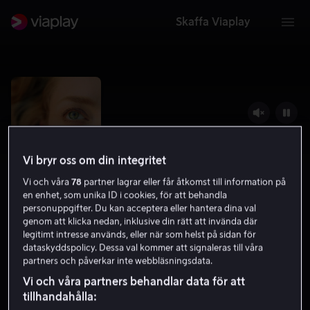
Skaffa Viaplay
Vi bryr oss om din integritet
Vi och våra
78
partner lagrar eller får åtkomst till information på
en enhet, som unika ID i cookies, för att behandla
personuppgifter. Du kan acceptera eller hantera dina val
genom att klicka nedan, inklusive din rätt att invända där
legitimt intresse används, eller när som helst på sidan för
A Mouthful of Air
dataskyddspolicy. Dessa val kommer att signaleras till våra
partners och påverkar inte webbläsningsdata.
6.1
Drama
2021
1 h 40 min
15 år
Vi och våra partners behandlar data för att
HD
tillhandahålla: