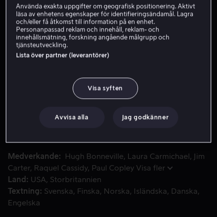
Använda exakta uppgifter om geografisk positionering. Aktivt
läsa av enhetens egenskaper för identifieringsändamål. Lagra
Hyr 59 kr
och/eller få åtkomst till information på en enhet.
Personanpassad reklam och innehåll, reklam- och
Köp
109
79 kr
innehållsmätning, forskning angående målgrupp och
Originalpris
tjänsteutveckling.
109
Se trailer
Lista över partner (leverantörer)
kr
Visa syften
Det är dags att ta farväl… När Mary hamnar mitt i en offent
Det är dags att ta farväl… När Mary hamnar mitt i en
offentlig skandal och familjen drabbas av ekonomiska
svårigheter, ställs hela hushållet inför hotet om social
Avvisa alla
Jag godkänner
vanära.
Medverkande
Hugh Bonneville
Laura Carmichael
Jim
Carter
Raquel Cassidy
Paul Copley
Visa fler
Land
USA
Storbritannien
Textning
Svenska
Finska
Norska
Isländska
Danska
Engelska