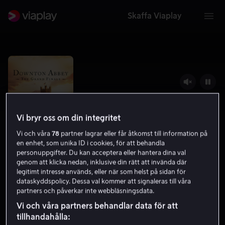
Skaffa Viaplay
Vi bryr oss om din integritet
Vi och våra
78
partner lagrar eller får åtkomst till information på
en enhet, som unika ID i cookies, för att behandla
personuppgifter. Du kan acceptera eller hantera dina val
genom att klicka nedan, inklusive din rätt att invända där
legitimt intresse används, eller när som helst på sidan för
Downton Abbey: The Grand Finale
dataskyddspolicy. Dessa val kommer att signaleras till våra
partners och påverkar inte webbläsningsdata.
7.4
Drama
2025
1 h 58 min
Barntillåten
Vi och våra partners behandlar data för att
HD
tillhandahålla: