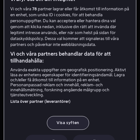
Vi och våra
78
partner lagrar eller får åtkomst till information på
en enhet, som unika ID i cookies, för att behandla
personuppgifter. Du kan acceptera eller hantera dina val
genom att klicka nedan, inklusive din rätt att invända där
legitimt intresse används, eller när som helst på sidan för
dataskyddspolicy. Dessa val kommer att signaleras till våra
partners och påverkar inte webbläsningsdata.
Vi och våra partners behandlar data för att
tillhandahålla:
Hyr 49 kr
Använda exakta uppgifter om geografisk positionering. Aktivt
läsa av enhetens egenskaper för identifieringsändamål. Lagra
och/eller få åtkomst till information på en enhet.
Personanpassad reklam och innehåll, reklam- och
innehållsmätning, forskning angående målgrupp och
tjänsteutveckling.
Lista över partner (leverantörer)
Från 49 kr
Visa syften