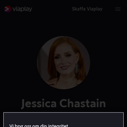
Skaffa Viaplay
Jessica Chastain
Skådespelare
Själv
Producent
Exekutiv producent
Röst
Vi bryr oss om din integritet