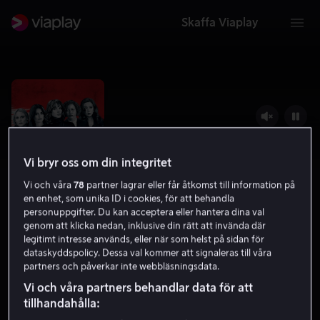
Skaffa Viaplay
Vi bryr oss om din integritet
Vi och våra
78
partner lagrar eller får åtkomst till information på
en enhet, som unika ID i cookies, för att behandla
personuppgifter. Du kan acceptera eller hantera dina val
genom att klicka nedan, inklusive din rätt att invända där
legitimt intresse används, eller när som helst på sidan för
Agents 355
dataskyddspolicy. Dessa val kommer att signaleras till våra
partners och påverkar inte webbläsningsdata.
5.6
Thriller
Action
2022
1 h 57 min
11 år
Vi och våra partners behandlar data för att
HD
tillhandahålla: