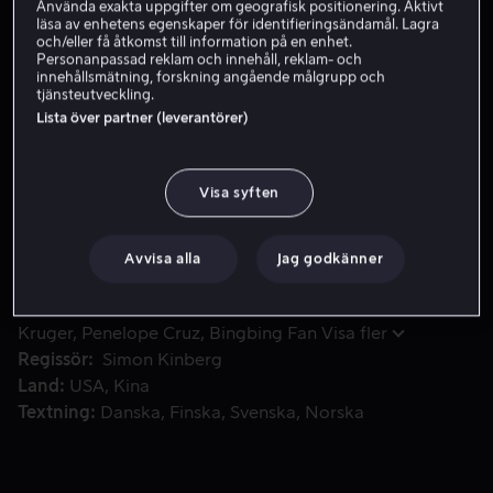
Använda exakta uppgifter om geografisk positionering. Aktivt
läsa av enhetens egenskaper för identifieringsändamål. Lagra
Skaffa Viaplay
och/eller få åtkomst till information på en enhet.
Personanpassad reklam och innehåll, reklam- och
Se trailer
innehållsmätning, forskning angående målgrupp och
tjänsteutveckling.
Lista över partner (leverantörer)
När ett topphemligt vapen faller i händerna på en terroristg
När ett topphemligt vapen faller i händerna på en
terroristgrupp, måste ett brokigt team av fyra helt olika
Visa syften
kvinnor ge sig ut på ett livsfarligt, halsbrytande uppdrag
för att återta vapnet.
Avvisa alla
Jag godkänner
Medverkande
Jessica Chastain
Lupita Nyong'o
Diane
Kruger
Penelope Cruz
Bingbing Fan
Visa fler
Regissör
Simon Kinberg
Land
USA
Kina
Textning
Danska
Finska
Svenska
Norska