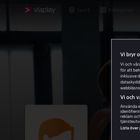
Sport
Kategorier
Vi bryr 
Vi och vå
för att be
inklusive d
dataskydds
webbläsni
Vi och v
Använda ex
identifier
reklam och
tjänsteutv
Lista över