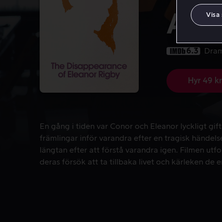
A St
Visa
6.3
Dra
Hyr 49 kr
En gång i tiden var Conor och Eleanor lyckligt gif
En gång i tiden var Conor och Eleanor lyckligt gi
främlingar inför varandra efter en tragisk händel
längtan efter att förstå varandra igen. Filmen utfo
deras försök att ta tillbaka livet och kärleken d
plocka upp bitarna från ett förflutet som kan vara 
återfinnas.