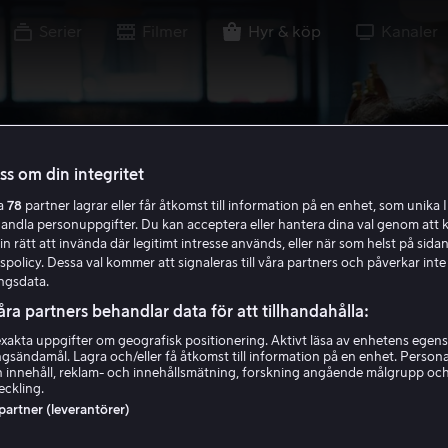
Serier
Filmer
Hyr & köp
Kanaler
oss om din integritet
ra
78
partner lagrar eller får åtkomst till information på en enhet, som unika I
handla personuppgifter. Du kan acceptera eller hantera dina val genom att k
in rätt att invända där legitimt intresse används, eller när som helst på sidan
policy. Dessa val kommer att signaleras till våra partners och påverkar inte
ngsdata.
åra partners behandlar data för att tillhandahålla:
akta uppgifter om geografisk positionering. Aktivt läsa av enhetens egens
ingsändamål. Lagra och/eller få åtkomst till information på en enhet. Perso
 innehåll, reklam- och innehållsmätning, forskning angående målgrupp oc
eckling.
 partner (leverantörer)