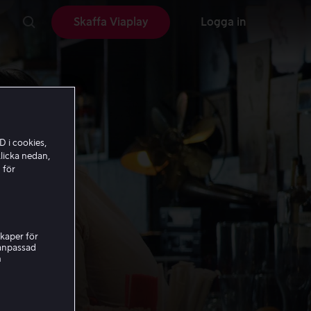
Skaffa Viaplay
Logga in
D i cookies,
licka nedan,
 för
kaper för
nanpassad
h