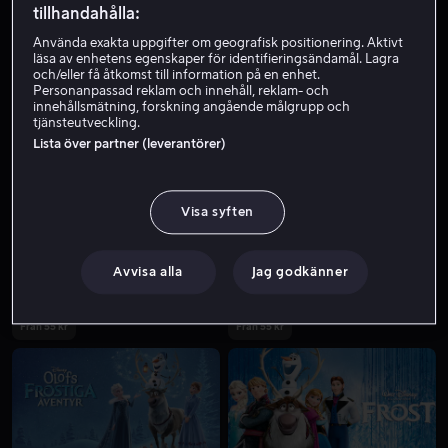
tillhandahålla:
Använda exakta uppgifter om geografisk positionering. Aktivt
läsa av enhetens egenskaper för identifieringsändamål. Lagra
och/eller få åtkomst till information på en enhet.
Personanpassad reklam och innehåll, reklam- och
innehållsmätning, forskning angående målgrupp och
tjänsteutveckling.
Lista över partner (leverantörer)
Från 49 kr
Från 39 kr
Visa syften
Avvisa alla
Jag godkänner
Från 55 kr
Från 55 kr