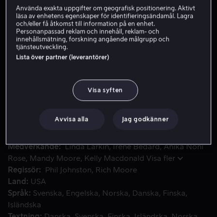
Använda exakta uppgifter om geografisk positionering. Aktivt
läsa av enhetens egenskaper för identifieringsändamål. Lagra
och/eller få åtkomst till information på en enhet.
Hyr 55 kr
Personanpassad reklam och innehåll, reklam- och
innehållsmätning, forskning angående målgrupp och
Köp 179 kr
tjänsteutveckling.
Lista över partner (leverantörer)
I detta äventyr lämnar Ralf och Vanilja sin spelhall och b
I detta äventyr lämnar Ralf och Vanilja sin spelhall och
Visa syften
beger sig in i den outforskade, vidsträckta och
spännande internetvärlden, som kanske eller kanske
inte kommer överleva Ralfs röjande.
Avvisa alla
Jag godkänner
Medverkande
Linda Larkin
Irene Bedard
Anika Noni
Rose
Mandy Moore
Kelly Macdonald
Visa fler
Regissör
Phil Johnston
Rich Moore
Land
USA
Språk
Svenska
Engelska
Norska
Danska
Finska
Isländska
Textning
Danska
Svenska
Finska
Isländska
Norska