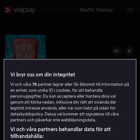
Skaffa Viaplay
Vi bryr oss om din integritet
Vi och våra
78
partner lagrar eller får åtkomst till information på
en enhet, som unika ID i cookies, för att behandla
personuppgifter. Du kan acceptera eller hantera dina val
genom att klicka nedan, inklusive din rätt att invända där
legitimt intresse används, eller när som helst på sidan för
Röjar-Ralf kraschar internet
dataskyddspolicy. Dessa val kommer att signaleras till våra
partners och påverkar inte webbläsningsdata.
7.0
Komedi
Familjefilm
2018
1 h 49 min
7 år
Vi och våra partners behandlar data för att
tillhandahålla:
HD