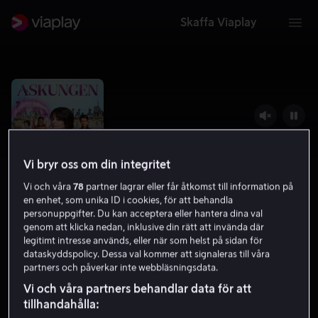
Skaffa Viaplay
Vi bryr oss om din integritet
Vi och våra
78
partner lagrar eller får åtkomst till information på
en enhet, som unika ID i cookies, för att behandla
personuppgifter. Du kan acceptera eller hantera dina val
genom att klicka nedan, inklusive din rätt att invända där
legitimt intresse används, eller när som helst på sidan för
Askungen
dataskyddspolicy. Dessa val kommer att signaleras till våra
partners och påverkar inte webbläsningsdata.
4.4
Komedi
2021
1 h 47 min
7 år
Vi och våra partners behandlar data för att
HD
tillhandahålla: