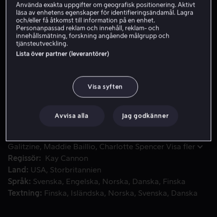
Använda exakta uppgifter om geografisk positionering. Aktivt
läsa av enhetens egenskaper för identifieringsändamål. Lagra
Hyr 39 kr
och/eller få åtkomst till information på en enhet.
Personanpassad reklam och innehåll, reklam- och
Köp 109 kr
innehållsmätning, forskning angående målgrupp och
tjänsteutveckling.
Lista över partner (leverantörer)
Från Kay Cannon kommer Askungen, en musikaliskt driven o
Från Kay Cannon kommer Askungen, en musikaliskt
driven och djärv ny tagning på den klassiska sagan. Vår
Visa syften
ambitiösa hjältinna har stora drömmar och med hjälp av
sin fantastiska gudmor tänker hon förverkliga dem.
Avvisa alla
Jag godkänner
Medverkande
Camila Cabello
Idina Menzel
Nicholas
Galitzine
Maddie Baillio
Charlotte Spencer
Visa fler
Regissör
Kay Cannon
Land
USA
Storbritannien
Språk
Svenska
Engelska
Norska
Danska
Finska
Textning
Finska
Isländska
Norska
Svenska
Danska