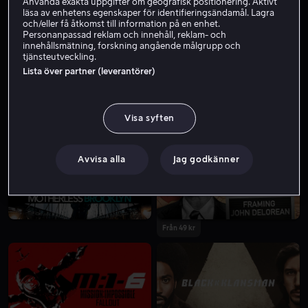
Använda exakta uppgifter om geografisk positionering. Aktivt
läsa av enhetens egenskaper för identifieringsändamål. Lagra
Från 49 kr
Från 49 kr
och/eller få åtkomst till information på en enhet.
Personanpassad reklam och innehåll, reklam- och
innehållsmätning, forskning angående målgrupp och
tjänsteutveckling.
Lista över partner (leverantörer)
Visa syften
Från 49 kr
Från 49 kr
Avvisa alla
Jag godkänner
Från 49 kr