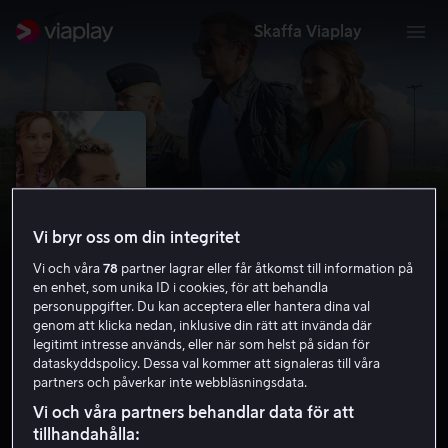
Skaffa Viaplay
Vi bryr oss om din integritet
Vi och våra
78
partner lagrar eller får åtkomst till information på
en enhet, som unika ID i cookies, för att behandla
personuppgifter. Du kan acceptera eller hantera dina val
genom att klicka nedan, inklusive din rätt att invända där
legitimt intresse används, eller när som helst på sidan för
Aloha
dataskyddspolicy. Dessa val kommer att signaleras till våra
partners och påverkar inte webbläsningsdata.
5.4
Drama
2015
1 h 40 min
Barntillåten
Vi och våra partners behandlar data för att
HD
tillhandahålla: