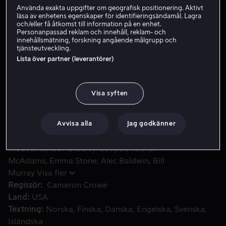
Använda exakta uppgifter om geografisk positionering. Aktivt
Hyr 49 kr
läsa av enhetens egenskaper för identifieringsändamål. Lagra
och/eller få åtkomst till information på en enhet.
Personanpassad reklam och innehåll, reklam- och
Köp 139 kr
innehållsmätning, forskning angående målgrupp och
tjänsteutveckling.
Se trailer
Lista över partner (leverantörer)
Visa syften
Brian är en militärentrepenör som återvänder till Hawaii där
Brian är en militärentrepenör som återvänder till Hawaii
där han upplevde sin karriärs största triumfer. Där stöter
han på sin förlorade kärlek Tracy.
Avvisa alla
Jag godkänner
Medverkande
Bradley Cooper
Rachel
McAdams
Emma Stone
Alec Baldwin
Bill
Murray
Visa fler
Regissör
Cameron Crowe
Land
USA
Textning
Norska
Finska
Danska
Engelska
Svenska
Isländska