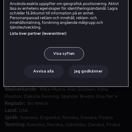
Använda exakta uppgifter om geografisk positionering. Aktivt
läsa av enhetens egenskaper för identifieringsändamål. Lagra
och/eller få åtkomst till information på en enhet.
Hyr 49 kr
Personanpassad reklam och innehåll, reklam- och
innehållsmätning, forskning angående målgrupp och
tjänsteutveckling.
Köp 109 kr
Lista över partner (leverantörer)
Baserat på den klassiska barnberättelsen kommer en busig k
Baserat på den klassiska barnberättelsen kommer en
Visa syften
busig katt in i Conrad och Sallys liv och vänder upp och
ner på deras liv och lär dem samtidigt några viktiga
Avvisa alla
Jag godkänner
lärdomar om livet.
Medverkande
Mike Myers
Alec Baldwin
Kelly
Preston
Dakota Fanning
Spencer Breslin
Visa fler
Regissör
Bo Welch
Land
USA
Språk
Svenska
Engelska
Norska
Danska
Finska
Textning
Svenska
Norska
Isländska
Danska
Finska