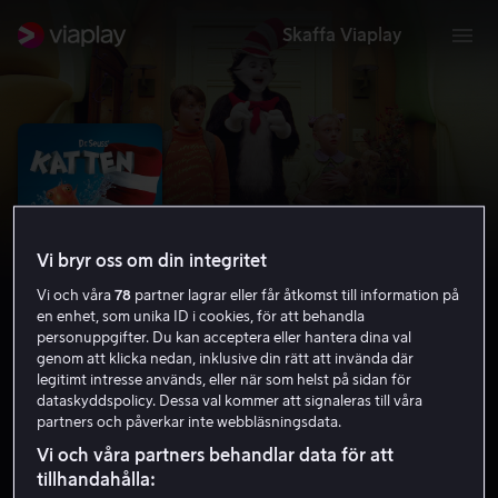
Skaffa Viaplay
Vi bryr oss om din integritet
Vi och våra
78
partner lagrar eller får åtkomst till information på
en enhet, som unika ID i cookies, för att behandla
personuppgifter. Du kan acceptera eller hantera dina val
genom att klicka nedan, inklusive din rätt att invända där
legitimt intresse används, eller när som helst på sidan för
Katten
dataskyddspolicy. Dessa val kommer att signaleras till våra
partners och påverkar inte webbläsningsdata.
4.2
Komedi
Familjefilm
2003
1 h 18 min
Vi och våra partners behandlar data för att
Barntillåten
tillhandahålla:
HD