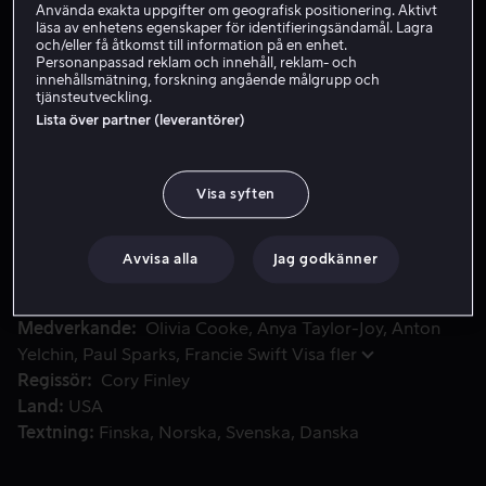
Använda exakta uppgifter om geografisk positionering. Aktivt
läsa av enhetens egenskaper för identifieringsändamål. Lagra
och/eller få åtkomst till information på en enhet.
Hyr 49 kr
Personanpassad reklam och innehåll, reklam- och
innehållsmätning, forskning angående målgrupp och
tjänsteutveckling.
Köp 69 kr
Lista över partner (leverantörer)
Barndomsvännerna Lily och Amanda växer ifrån varandra, men 
Barndomsvännerna Lily och Amanda växer ifrån
Visa syften
varandra, men tar flera år senare upp kontakten igen.
Trots tjejernas olikheter förs de samman av Lilys förakt
Avvisa alla
Jag godkänner
för sin brutale styvfar, och de lockar fram varandras allra
värsta sidor.
Medverkande
Olivia Cooke
Anya Taylor-Joy
Anton
Yelchin
Paul Sparks
Francie Swift
Visa fler
Regissör
Cory Finley
Land
USA
Textning
Finska
Norska
Svenska
Danska