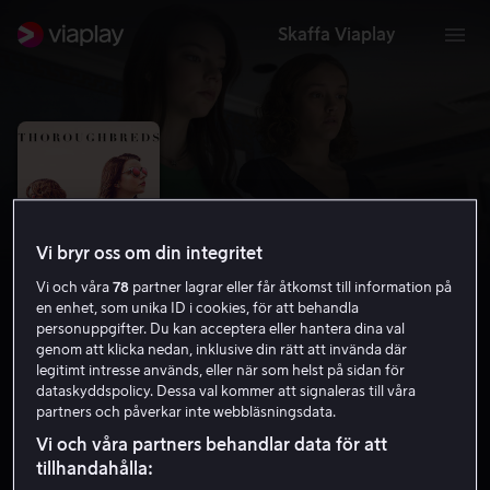
Skaffa Viaplay
Vi bryr oss om din integritet
Vi och våra
78
partner lagrar eller får åtkomst till information på
en enhet, som unika ID i cookies, för att behandla
personuppgifter. Du kan acceptera eller hantera dina val
genom att klicka nedan, inklusive din rätt att invända där
legitimt intresse används, eller när som helst på sidan för
Thoroughbreds
dataskyddspolicy. Dessa val kommer att signaleras till våra
partners och påverkar inte webbläsningsdata.
6.6
Komedi
Kriminaldrama
2017
1 h 28 min
Vi och våra partners behandlar data för att
15 år
tillhandahålla:
HD