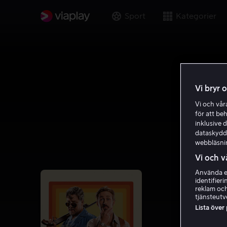
Sport
Kategorier
Vi bryr 
Vi och vå
för att be
inklusive d
dataskydds
webbläsni
Vi och v
Använda ex
identifier
reklam och
tjänsteutv
Lista över