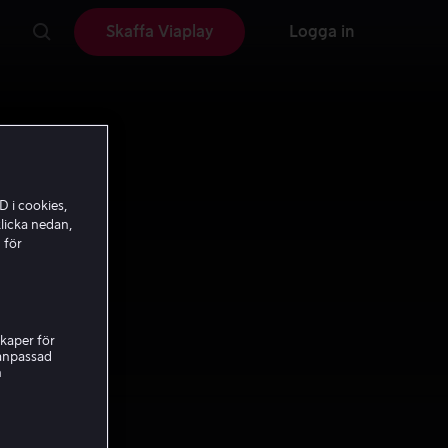
Skaffa Viaplay
Logga in
D i cookies,
licka nedan,
 för
kaper för
nanpassad
h