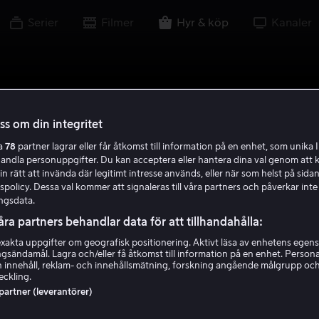
Serier
Filmer
Hyr & köp
Kanaler
oss om din integritet
ra
78
partner lagrar eller får åtkomst till information på en enhet, som unika I
handla personuppgifter. Du kan acceptera eller hantera dina val genom att k
in rätt att invända där legitimt intresse används, eller när som helst på sidan
policy. Dessa val kommer att signaleras till våra partners och påverkar inte
ngsdata.
åra partners behandlar data för att tillhandahålla:
akta uppgifter om geografisk positionering. Aktivt läsa av enhetens egens
ingsändamål. Lagra och/eller få åtkomst till information på en enhet. Perso
 innehåll, reklam- och innehållsmätning, forskning angående målgrupp oc
eckling.
 partner (leverantörer)