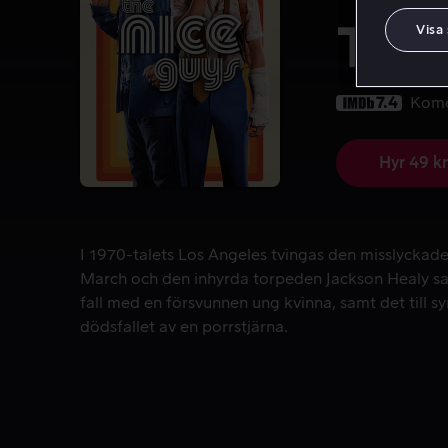
The
Visa
7.4
Kom
Hyr 49 kr
I 1970-talets Los Angeles tvingas den misslyckade
I 1970-talets Los Angeles tvingas den misslyckad
March och den inhyrda torpeden Jackson Healy sam
fall med en försvunnen ung kvinna, samt det till s
dödsfallet av en porrstjärna.