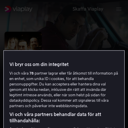
Skaffa Viaplay
Vi bryr oss om din integritet
Vi och våra
78
partner lagrar eller får åtkomst till information på
en enhet, som unika ID i cookies, för att behandla
personuppgifter. Du kan acceptera eller hantera dina val
genom att klicka nedan, inklusive din rätt att invända där
legitimt intresse används, eller när som helst på sidan för
Tell
dataskyddspolicy. Dessa val kommer att signaleras till våra
partners och påverkar inte webbläsningsdata.
5.6
Kriminaldrama
Action
2014
1 h 24 min
Vi och våra partners behandlar data för att
15 år
tillhandahålla:
HD