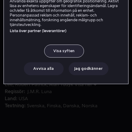
Använda exakta uppgifter om geografisk positionering. Aktivt
läsa av enhetens egenskaper för identifieringsändamål. Lagra
och/eller få åtkomst till information på en enhet.
Personanpassad reklam och innehåll, reklam- och
Hyr 49 kr
innehållsmätning, forskning angående målgrupp och
tjänsteutveckling.
Lista över partner (leverantörer)
Tell är en småkriminell typ som får jackpott när han rånar
Tell är en småkriminell typ som får jackpott när han
rånar en bank på en miljon dollar. Dessvärre åker han
Visa syften
fast och hamnar i fängelse, men pengarna återfinns
aldrig. Tre år senare släpps han ut och han tror då att
bekymren ligger bakom honom.
Avvisa alla
Jag godkänner
Medverkande
Milo Ventimiglia
Katee Sackhoff
Jason
Lee
Robert Patrick
Alan Tudyk
Visa fler
Regissör
J.M.R. Luna
Land
USA
Textning
Svenska
Finska
Danska
Norska