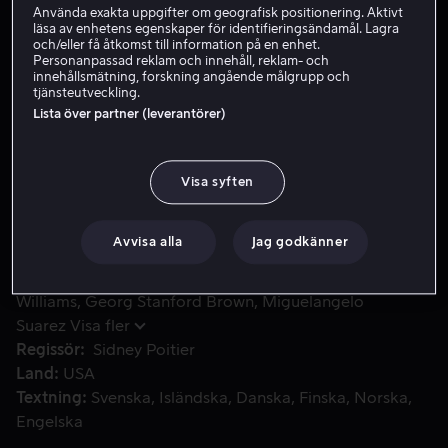
Använda exakta uppgifter om geografisk positionering. Aktivt
läsa av enhetens egenskaper för identifieringsändamål. Lagra
och/eller få åtkomst till information på en enhet.
Hyr 49 kr
Personanpassad reklam och innehåll, reklam- och
innehållsmätning, forskning angående målgrupp och
Köp 109 kr
tjänsteutveckling.
Lista över partner (leverantörer)
Två bästa vänner som felaktigt anklagats för ett brott de i
Två bästa vänner som felaktigt anklagats för ett brott
Visa syften
de inte begått skickas till fängelse. Men ingen
fängelsecell kan hålla dem instängda.
Avvisa alla
Jag godkänner
Medverkande
Gene Wilder
Richard Pryor
JoBeth
Williams
Georg Stanford Brown
Miguelangelo
Suarez
Visa fler
Regissör
Sidney Poitier
Land
USA
Textning
Svenska
Isländska
Danska
Finska
Norska
Engelska