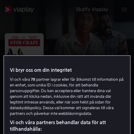
Skaffa Viaplay
Vi bryr oss om din integritet
Vi och våra
78
partner lagrar eller får åtkomst till information på
en enhet, som unika ID i cookies, för att behandla
personuppgifter. Du kan acceptera eller hantera dina val
genom att klicka nedan, inklusive din rätt att invända där
legitimt intresse används, eller när som helst på sidan för
Stir Crazy
dataskyddspolicy. Dessa val kommer att signaleras till våra
partners och påverkar inte webbläsningsdata.
6.7
Komedi
Kriminaldrama
1980
1 h 46 min
Vi och våra partners behandlar data för att
15 år
tillhandahålla:
HD