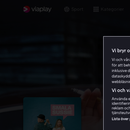
Sport
Kategorier
Vi bryr 
Vi och vå
för att be
inklusive d
dataskydds
webbläsni
Vi och v
Använda ex
identifier
reklam och
tjänsteutv
Lista över