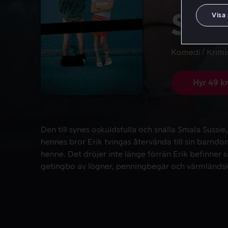
Smal
Visa
Komedi
Krimi
Hyr 49 kr
Den till synes oskuldsfulla och snälla Smala Sussie
Den till synes oskuldsfulla och snälla Smala Sussie
hennes bror Erik tvingas återvända till sin barndom
henne. Det dröjer inte länge förrän Erik befinner s
getingbo av lögner, penningbegär och värmländs