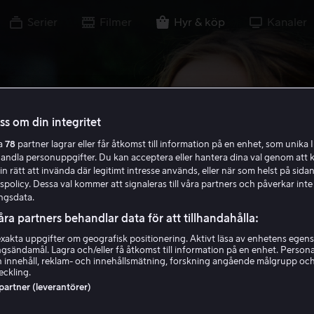
Serier
Filmer
Hyr & köp
Kanaler
oss om din integritet
ra
78
partner lagrar eller får åtkomst till information på en enhet, som unika I
handla personuppgifter. Du kan acceptera eller hantera dina val genom att k
in rätt att invända där legitimt intresse används, eller när som helst på sidan
policy. Dessa val kommer att signaleras till våra partners och påverkar inte
ngsdata.
åra partners behandlar data för att tillhandahålla:
akta uppgifter om geografisk positionering. Aktivt läsa av enhetens egens
ingsändamål. Lagra och/eller få åtkomst till information på en enhet. Perso
 innehåll, reklam- och innehållsmätning, forskning angående målgrupp oc
eckling.
 partner (leverantörer)