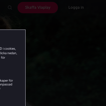
Skaffa Viaplay
Logga in
D i cookies,
licka nedan,
 för
kaper för
nanpassad
h