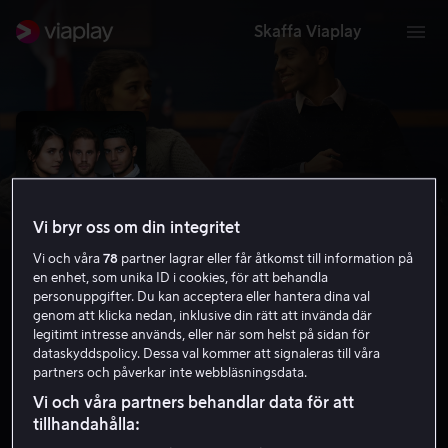
Skaffa Viaplay
Vi bryr oss om din integritet
Vi och våra
78
partner lagrar eller får åtkomst till information på
en enhet, som unika ID i cookies, för att behandla
personuppgifter. Du kan acceptera eller hantera dina val
genom att klicka nedan, inklusive din rätt att invända där
legitimt intresse används, eller när som helst på sidan för
Run This Town
dataskyddspolicy. Dessa val kommer att signaleras till våra
partners och påverkar inte webbläsningsdata.
4.5
Kriminaldrama
Thriller
2019
1 h 34 min
Vi och våra partners behandlar data för att
15 år
tillhandahålla:
HD