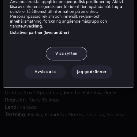
Använda exakta uppgifter om geografisk positionering. Aktivt
läsa av enhetens egenskaper för identifieringsändamål. Lagra
och/eller få åtkomst till information på en enhet.
Hyr 49 kr
Personanpassad reklam och innehåll, reklam- och
innehållsmätning, forskning angående målgrupp och
tjänsteutveckling.
Köp 109 kr
Lista över partner (leverantörer)
Fast besluten att visa vad han går för får den unge journal
Fast besluten att visa vad han går för får den unge
Visa syften
journalisten Bram nys om en politisk skandal som
involverar en ung, framgångsrik politiker utan filter.
Avvisa alla
Jag godkänner
Medverkande
Ben Platt
Mena Massoud
Nina
Dobrev
Scott Speedman
Jennifer Ehle
Visa fler
Regissör
Ricky Tollman
Land
Kanada
Textning
Finska
Isländska
Norska
Danska
Svenska