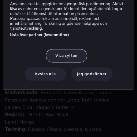
Använda exakta uppgifter om geografisk positionering. Aktivt
läsa av enhetens egenskaper för identifieringsändamål. Lagra
och/eller få åtkomst till information på en enhet.
Hyr 49 kr
Personanpassad reklam och innehåll, reklam- och
innehållsmätning, forskning angående målgrupp och
tjänsteutveckling.
Köp 109 kr
Lista över partner (leverantörer)
När det kommer en egyptisk utställning till Elvestad sker
När det kommer en egyptisk utställning till Elvestad
Visa syften
sker en rad oförklarliga olyckor bland de som jobbar på
museet. Det ryktas att Tutankhamons förbannelse har
Avvisa alla
Jag godkänner
drabbat museet.
Medverkande
Emma Pedersen Kilane
Thomas
Farestveit
Anneke von der Lippe
Rolf Kristian
Larsen
Eldar Vågan
Visa fler
Regissör
Grethe Bøe-Waal
Land
Norge
Textning
Danska
Finska
Svenska
Norska