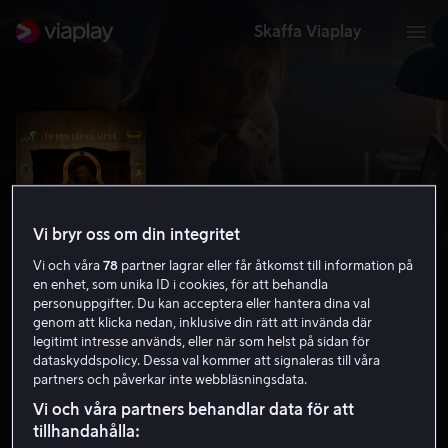
Skaffa Viaplay
Vi bryr oss om din integritet
Vi och våra
78
partner lagrar eller får åtkomst till information på
en enhet, som unika ID i cookies, för att behandla
personuppgifter. Du kan acceptera eller hantera dina val
genom att klicka nedan, inklusive din rätt att invända där
legitimt intresse används, eller när som helst på sidan för
Operation mumie
dataskyddspolicy. Dessa val kommer att signaleras till våra
partners och påverkar inte webbläsningsdata.
5.6
Kriminaldrama
Familjefilm
2019
1 h 14 min
Vi och våra partners behandlar data för att
7 år
tillhandahålla:
HD