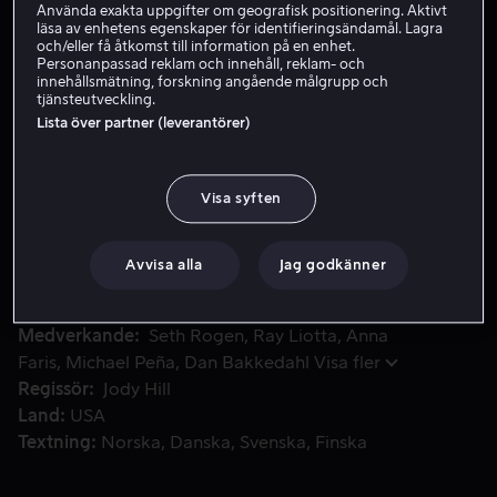
Använda exakta uppgifter om geografisk positionering. Aktivt
läsa av enhetens egenskaper för identifieringsändamål. Lagra
och/eller få åtkomst till information på en enhet.
Hyr 49 kr
Personanpassad reklam och innehåll, reklam- och
innehållsmätning, forskning angående målgrupp och
tjänsteutveckling.
Köp 99 kr
Lista över partner (leverantörer)
Extraprisjägarna på Forest Ridge Mall får mer än de köpsla
Extraprisjägarna på Forest Ridge Mall får mer än de
Visa syften
köpslagit om: en knubbig blottare i en sliten
morgonrock. De är äcklade. Det är inte säkerhetsvakten
Avvisa alla
Jag godkänner
Ronnie Barnhardt.
Medverkande
Seth Rogen
Ray Liotta
Anna
Faris
Michael Peña
Dan Bakkedahl
Visa fler
Regissör
Jody Hill
Land
USA
Textning
Norska
Danska
Svenska
Finska