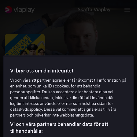
Skaffa Viaplay
Vi bryr oss om din integritet
Vi och våra
78
partner lagrar eller får åtkomst till information på
en enhet, som unika ID i cookies, för att behandla
personuppgifter. Du kan acceptera eller hantera dina val
genom att klicka nedan, inklusive din rätt att invända där
legitimt intresse används, eller när som helst på sidan för
Observe and Report
dataskyddspolicy. Dessa val kommer att signaleras till våra
partners och påverkar inte webbläsningsdata.
5.8
Komedi
Kriminaldrama
2009
1 h 22 min
Vi och våra partners behandlar data för att
15 år
tillhandahålla:
HD