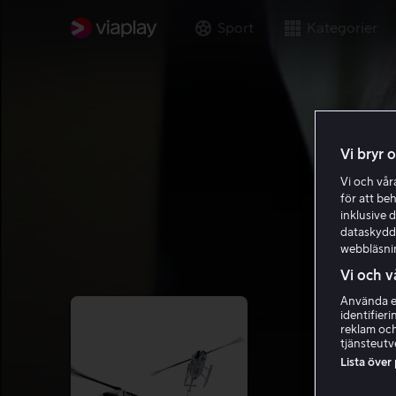
Sport
Kategorier
Vi bryr 
Vi och vå
för att be
inklusive d
dataskydds
webbläsni
Vi och v
Använda ex
identifier
reklam och
tjänsteutv
Lista över