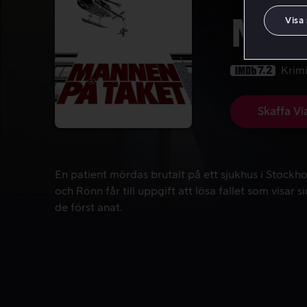
Man
Visa
7.2
Krim
Skaffa Vi
En patient mördas brutalt på ett sjukhus i Stockhol
En patient mördas brutalt på ett sjukhus i Stockh
och Rönn får till uppgift att lösa fallet som visar 
de först anat.