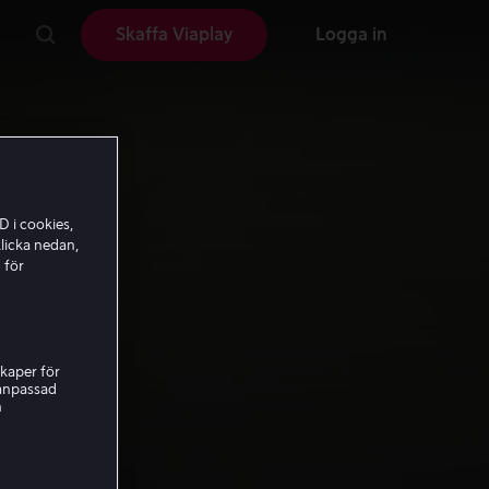
Skaffa Viaplay
Logga in
D i cookies,
licka nedan,
 för
kaper för
nanpassad
h