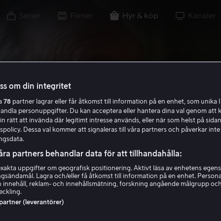
Serier
Filmer
Hyr & köp
Kanaler
oss om din integritet
ra
78
partner lagrar eller får åtkomst till information på en enhet, som unika I
handla personuppgifter. Du kan acceptera eller hantera dina val genom att k
in rätt att invända där legitimt intresse används, eller när som helst på sidan
policy. Dessa val kommer att signaleras till våra partners och påverkar inte
ngsdata.
åra partners behandlar data för att tillhandahålla:
akta uppgifter om geografisk positionering. Aktivt läsa av enhetens egens
ingsändamål. Lagra och/eller få åtkomst till information på en enhet. Perso
 innehåll, reklam- och innehållsmätning, forskning angående målgrupp oc
eckling.
 partner (leverantörer)