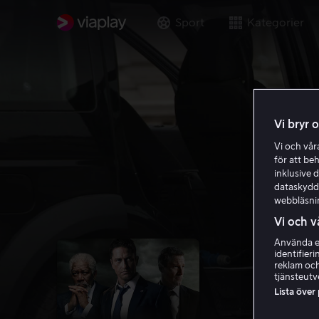
Sport
Kategorier
Vi bryr 
Vi och vå
för att be
inklusive d
dataskydds
webbläsni
Vi och v
Använda ex
identifier
reklam och
tjänsteutv
Lista över