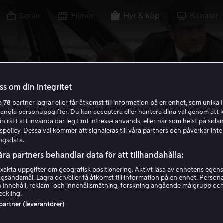
Serier
Filmer
Hyr & köp
Kanaler
oss om din integritet
ra
78
partner lagrar eller får åtkomst till information på en enhet, som unika I
handla personuppgifter. Du kan acceptera eller hantera dina val genom att k
in rätt att invända där legitimt intresse används, eller när som helst på sidan
policy. Dessa val kommer att signaleras till våra partners och påverkar inte
ngsdata.
åra partners behandlar data för att tillhandahålla:
akta uppgifter om geografisk positionering. Aktivt läsa av enhetens egens
ingsändamål. Lagra och/eller få åtkomst till information på en enhet. Perso
 innehåll, reklam- och innehållsmätning, forskning angående målgrupp oc
eckling.
 partner (leverantörer)