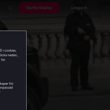
Skaffa Viaplay
Logga in
D i cookies,
licka nedan,
 för
kaper för
nanpassad
h