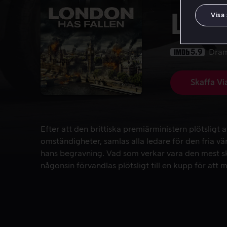
Lon
Visa
5.9
Dra
Skaffa Vi
Efter att den brittiska premiärministern plötsligt
Efter att den brittiska premiärministern plötsligt 
omständigheter, samlas alla ledare för den fria vär
hans begravning. Vad som verkar vara den mest sk
någonsin förvandlas plötsligt till en kupp för att
ledare samtidigt som man sprider kaos i London.