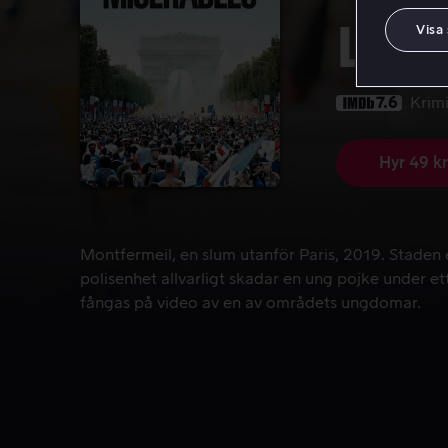
Les 
Visa
7.6
Krim
Hyr 49 kr
Montfermeil, en slum utanför Paris, 2019. Staden 
Montfermeil, en slum utanför Paris, 2019. Staden
polisenhet allvarligt skadar en ung pojke under e
fångas på video av en av områdets ungdomar.