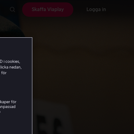
Skaffa Viaplay
Logga in
D i cookies,
licka nedan,
 för
kaper för
nanpassad
h