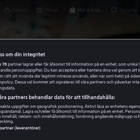
Serier
Filmer
Hyr & köp
Kanaler
oss om din integritet
ra
78
partner lagrar eller får åtkomst till information på en enhet, som unika I
handla personuppgifter. Du kan acceptera eller hantera dina val genom att k
in rätt att invända där legitimt intresse används, eller när som helst på sidan
policy. Dessa val kommer att signaleras till våra partners och påverkar inte
ngsdata.
åra partners behandlar data för att tillhandahålla:
akta uppgifter om geografisk positionering. Aktivt läsa av enhetens egens
ingsändamål. Lagra och/eller få åtkomst till information på en enhet. Perso
 innehåll, reklam- och innehållsmätning, forskning angående målgrupp oc
eckling.
 partner (leverantörer)