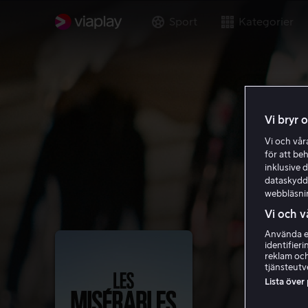
Sport
Kategorier
Vi bryr 
Vi och vå
för att be
inklusive d
dataskydds
webbläsni
Vi och v
Använda ex
identifier
reklam och
tjänsteutv
Lista över