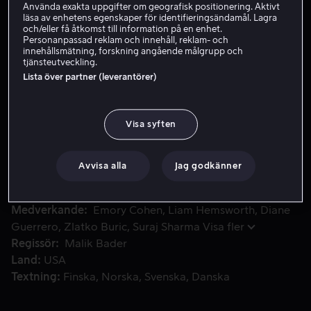
Använda exakta uppgifter om geografisk positionering. Aktivt
läsa av enhetens egenskaper för identifieringsändamål. Lagra
och/eller få åtkomst till information på en enhet.
Hyr 49 kr
Personanpassad reklam och innehåll, reklam- och
innehållsmätning, forskning angående målgrupp och
tjänsteutveckling.
Köp 109 kr
Lista över partner (leverantörer)
Moe använder sina kontakter i New Yorks Diamond District f
Moe använder sina kontakter i New Yorks Diamond
Visa syften
District för att tvätta svarta pengar med sin vän, Skunk.
Efter ett framgångsrikt arbete hamnar de i en fälla som
Avvisa alla
Jag godkänner
gillrats av korrupta poliser.
Medverkande
Emory Cohen
Liam Hemsworth
Diane
Guerrero
Zlatko Buric
Suraj Sharma
Visa fler
Regissör
Malik Bader
Land
USA
Textning
Finska
Norska
Svenska
Danska