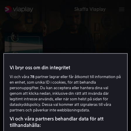
Skaffa Viaplay
Vi bryr oss om din integritet
Vi och våra
78
partner lagrar eller får åtkomst till information på
en enhet, som unika ID i cookies, för att behandla
personuppgifter. Du kan acceptera eller hantera dina val
genom att klicka nedan, inklusive din rätt att invända där
legitimt intresse används, eller när som helst på sidan för
Killerman
dataskyddspolicy. Dessa val kommer att signaleras till våra
partners och påverkar inte webbläsningsdata.
5.4
Kriminaldrama
Action
2019
1 h 47 min
Vi och våra partners behandlar data för att
15 år
tillhandahålla:
HD