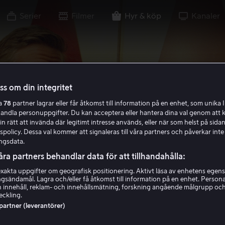
Serier
Filmer
Hyr & köp
Kanaler
oss om din integritet
ra
78
partner lagrar eller får åtkomst till information på en enhet, som unika I
handla personuppgifter. Du kan acceptera eller hantera dina val genom att k
in rätt att invända där legitimt intresse används, eller när som helst på sidan
policy. Dessa val kommer att signaleras till våra partners och påverkar inte
ngsdata.
åra partners behandlar data för att tillhandahålla:
akta uppgifter om geografisk positionering. Aktivt läsa av enhetens egens
ingsändamål. Lagra och/eller få åtkomst till information på en enhet. Perso
 innehåll, reklam- och innehållsmätning, forskning angående målgrupp oc
eckling.
 partner (leverantörer)