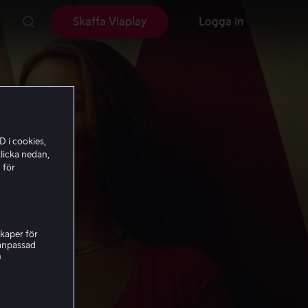
Skaffa Viaplay
Logga in
D i cookies,
licka nedan,
 för
kaper för
nanpassad
h