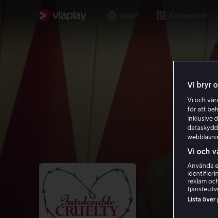
Sport
Kategorier
Vi bryr 
Vi och vå
för att be
inklusive d
dataskydds
webbläsni
Vi och v
Använda ex
identifier
reklam och
tjänsteutv
Lista över