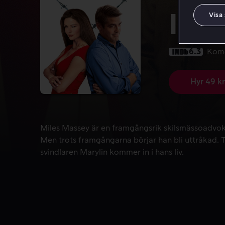
Into
Visa
6.3
Kom
Hyr 49 kr
Miles Massey är en framgångsrik skilsmässoadvokat 
Miles Massey är en framgångsrik skilsmässoadvokat 
Men trots framgångarna börjar han bli uttråkad. T
svindlaren Marylin kommer in i hans liv.