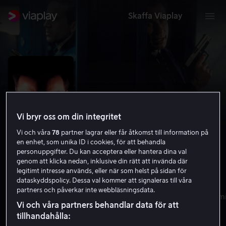
Skaffa Viaplay
Vi bryr oss om din integritet
Vi och våra
78
partner lagrar eller får åtkomst till information på
en enhet, som unika ID i cookies, för att behandla
personuppgifter. Du kan acceptera eller hantera dina val
genom att klicka nedan, inklusive din rätt att invända där
legitimt intresse används, eller när som helst på sidan för
Face/Off
dataskyddspolicy. Dessa val kommer att signaleras till våra
partners och påverkar inte webbläsningsdata.
7.3
Kriminaldrama
Science fiction
1997
2 h 13 m
Vi och våra partners behandlar data för att
15 år
tillhandahålla:
HD