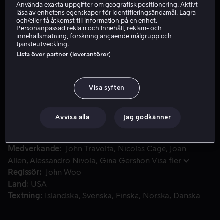
Använda exakta uppgifter om geografisk positionering. Aktivt
läsa av enhetens egenskaper för identifieringsändamål. Lagra
och/eller få åtkomst till information på en enhet.
Hyr 49 kr
Personanpassad reklam och innehåll, reklam- och
innehållsmätning, forskning angående målgrupp och
tjänsteutveckling.
Köp 139 kr
Lista över partner (leverantörer)
FBI-agenten Sean Archer har ett mycket viktigt uppdrag. H
FBI-agenten Sean Archer har ett mycket viktigt
Visa syften
uppdrag. Han är på jakt efter Castor Troy, en terrorist
som misstänks planera en biologisk attack på San
Avvisa alla
Jag godkänner
Fransisco, medan han gömmer sig någonstans i Los
Angeles-området.
Medverkande
John Travolta
Nicolas Cage
Joan
Allen
Alessandro Nivola
Gina Gershon
Visa fler
Regissör
John Woo
Land
USA
Textning
Isländska
Svenska
Finska
Norska
Danska