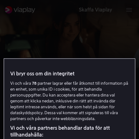
Skaffa Viaplay
Vi bryr oss om din integritet
Vi och våra
78
partner lagrar eller får åtkomst till information på
en enhet, som unika ID i cookies, för att behandla
personuppgifter. Du kan acceptera eller hantera dina val
genom att klicka nedan, inklusive din rätt att invända där
legitimt intresse används, eller när som helst på sidan för
Ett hus av sand och dimma
dataskyddspolicy. Dessa val kommer att signaleras till våra
partners och påverkar inte webbläsningsdata.
7.5
Drama
Kriminaldrama
2003
2 h 1 min
Vi och våra partners behandlar data för att
15 år
tillhandahålla:
HD