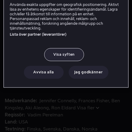
Använda exakta uppgifter om geografisk positionering. Aktivt
läsa av enhetens egenskaper för identifieringsändamål. Lagra
och/eller få åtkomst till information på en enhet.
Hyr 49 kr
Personanpassad reklam och innehåll, reklam- och
innehållsmätning, forskning angående målgrupp och
Köp 109 kr
tjänsteutveckling.
Lista över partner (leverantörer)
Se trailer
Visa syften
Kathys liv ligger i ruiner. Hennes hus har beslagtagits på fela
Kathys liv ligger i ruiner. Hennes hus har beslagtagits på
felaktiga grunder och sålts till en iransk politisk flykting
Avvisa alla
Jag godkänner
som är ivrig att starta ett nytt liv för sin familj. Men
Kathy ger inte upp så lätt.
Medverkande
Jennifer Connelly
Frances Fisher
Ben
Kingsley
Aki Aleong
Ron Eldard
Visa fler
Regissör
Vadim Perelman
Land
USA
Textning
Finska
Svenska
Danska
Norska