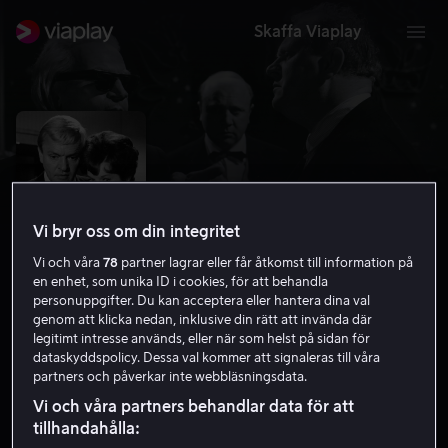
Skaffa Viaplay
Vi bryr oss om din integritet
Vi och våra
78
partner lagrar eller får åtkomst till information på
en enhet, som unika ID i cookies, för att behandla
personuppgifter. Du kan acceptera eller hantera dina val
genom att klicka nedan, inklusive din rätt att invända där
legitimt intresse används, eller när som helst på sidan för
Doktor Mabuses 1000 ögon
dataskyddspolicy. Dessa val kommer att signaleras till våra
partners och påverkar inte webbläsningsdata.
6.9
Kriminaldrama
Thriller
1960
1 h 39 min
Vi och våra partners behandlar data för att
15 år
tillhandahålla:
HD