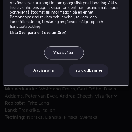
Använda exakta uppgifter om geografisk positionering. Aktivt
läsa av enhetens egenskaper för identifieringsändamål. Lagra
och/eller få åtkomst till information på en enhet.
Hyr 49 kr
Personanpassad reklam och innehåll, reklam- och
innehållsmätning, forskning angående målgrupp och
tjänsteutveckling.
Köp 129 kr
Lista över partner (leverantörer)
En reporter mördas på väg till jobbet. En klärvoajant man se
En reporter mördas på väg till jobbet. En klärvoajant
Visa syften
man ser brottet i en av sina syner, men inte mördaren.
Polisen tar sig an fallet, men blir snart varse att det kan
Avvisa alla
Jag godkänner
ligga en större konspiration bakom.
Medverkande
Wolfgang Preiss
Gert Fröbe
Dawn
Addams
Peter van Eyck
Andrea Checchi
Visa fler
Regissör
Fritz Lang
Land
Frankrike
Italien
Textning
Norska
Danska
Finska
Svenska