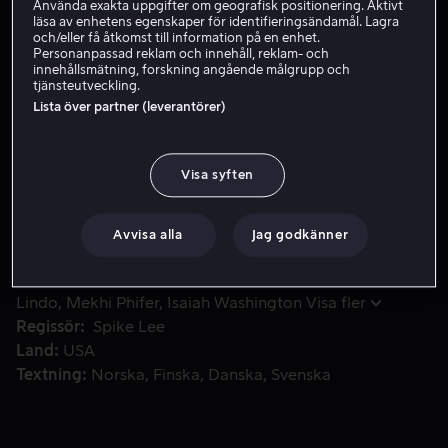
Använda exakta uppgifter om geografisk positionering. Aktivt
läsa av enhetens egenskaper för identifieringsändamål. Lagra
och/eller få åtkomst till information på en enhet.
Hyr 49 kr
Personanpassad reklam och innehåll, reklam- och
innehållsmätning, forskning angående målgrupp och
tjänsteutveckling.
Köp 89 kr
Lista över partner (leverantörer)
En gripande historia om Strike, en hårt arbetande "Clocker
En gripande historia om Strike, en hårt arbetande
Visa syften
"Clocker" (dygnet-runt-droghandlare) vars problem
börjar när en rival hittas död.
Avvisa alla
Jag godkänner
Medverkande
Harvey Keitel
John Turturro
Delroy
Lindo
Mekhi Phifer
Isaiah Washington
Visa fler
Regissör
Spike Lee
Land
USA
Textning
Norska
Finska
Danska
Svenska