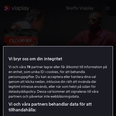
Skaffa Viaplay
Vi bryr oss om din integritet
Vi och våra
78
partner lagrar eller får åtkomst till information på
en enhet, som unika ID i cookies, för att behandla
personuppgifter. Du kan acceptera eller hantera dina val
genom att klicka nedan, inklusive din rätt att invända där
legitimt intresse används, eller när som helst på sidan för
Clockers
dataskyddspolicy. Dessa val kommer att signaleras till våra
partners och påverkar inte webbläsningsdata.
6.9
Drama
Kriminaldrama
1995
2 h 3 min
Vi och våra partners behandlar data för att
15 år
tillhandahålla:
HD