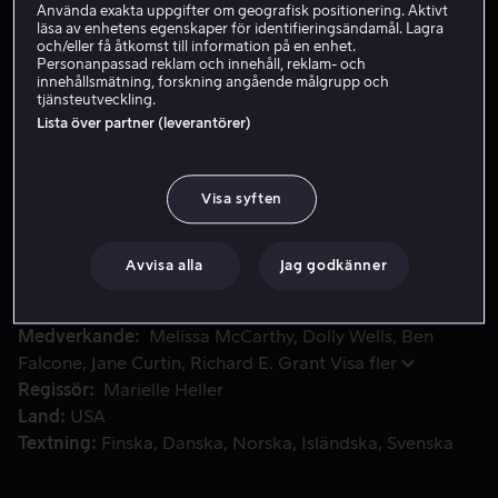
Använda exakta uppgifter om geografisk positionering. Aktivt
läsa av enhetens egenskaper för identifieringsändamål. Lagra
och/eller få åtkomst till information på en enhet.
Hyr 49 kr
Personanpassad reklam och innehåll, reklam- och
innehållsmätning, forskning angående målgrupp och
tjänsteutveckling.
Köp 139 kr
Lista över partner (leverantörer)
På 70-och 80-talen var hon känd för sin vassa penna. Men se
På 70-och 80-talen var hon känd för sin vassa penna.
Visa syften
Men sedan dess har Lee Israels skrivarlycka vänt. I ett
desperat försök att få in pengar börjar hon förfalska
Avvisa alla
Jag godkänner
brev från kända litterära personer.
Medverkande
Melissa McCarthy
Dolly Wells
Ben
Falcone
Jane Curtin
Richard E. Grant
Visa fler
Regissör
Marielle Heller
Land
USA
Textning
Finska
Danska
Norska
Isländska
Svenska