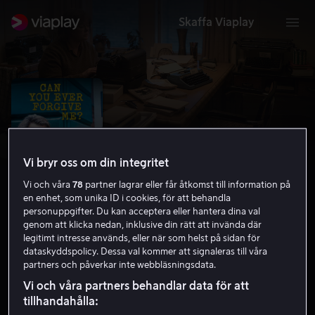
Skaffa Viaplay
Vi bryr oss om din integritet
Vi och våra
78
partner lagrar eller får åtkomst till information på
en enhet, som unika ID i cookies, för att behandla
personuppgifter. Du kan acceptera eller hantera dina val
genom att klicka nedan, inklusive din rätt att invända där
legitimt intresse används, eller när som helst på sidan för
Can You Ever Forgive Me?
dataskyddspolicy. Dessa val kommer att signaleras till våra
partners och påverkar inte webbläsningsdata.
7.1
Komedi
Kriminaldrama
2018
1 h 42 min
Vi och våra partners behandlar data för att
15 år
tillhandahålla:
HD