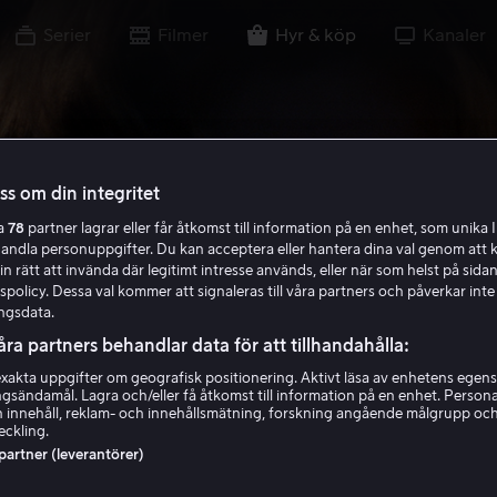
Serier
Filmer
Hyr & köp
Kanaler
oss om din integritet
ra
78
partner lagrar eller får åtkomst till information på en enhet, som unika I
handla personuppgifter. Du kan acceptera eller hantera dina val genom att k
in rätt att invända där legitimt intresse används, eller när som helst på sidan
policy. Dessa val kommer att signaleras till våra partners och påverkar inte
ngsdata.
åra partners behandlar data för att tillhandahålla:
akta uppgifter om geografisk positionering. Aktivt läsa av enhetens egens
ingsändamål. Lagra och/eller få åtkomst till information på en enhet. Perso
 innehåll, reklam- och innehållsmätning, forskning angående målgrupp oc
eckling.
 partner (leverantörer)
d Simple - Direct