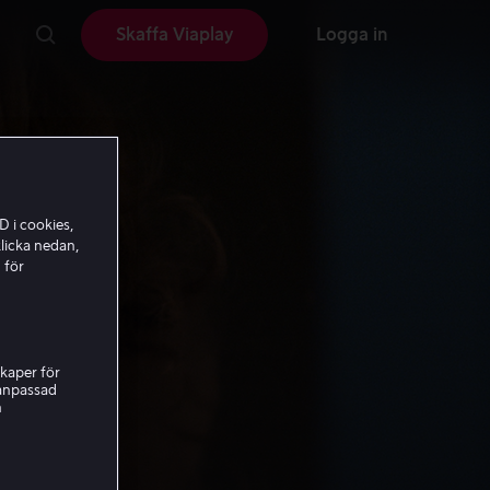
Skaffa Viaplay
Logga in
D i cookies,
licka nedan,
 för
kaper för
nanpassad
h
ors