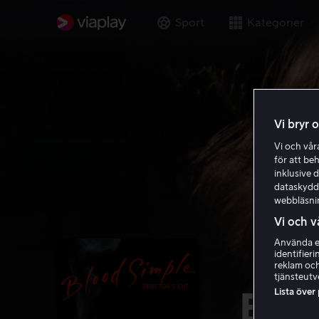
Sport
Kategorier
Vi bryr 
Vi och vå
för att be
inklusive d
dataskydds
webbläsni
Vi och v
Använda ex
identifier
reklam och
tjänsteutv
Lista över
Bloo