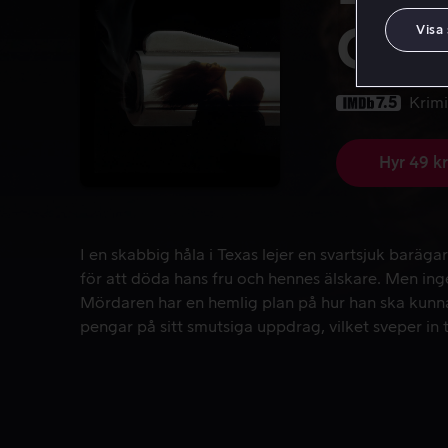
Cut
Visa
7.5
Krim
Hyr 49 kr
I en skabbig håla i Texas lejer en svartsjuk baräg
I en skabbig håla i Texas lejer en svartsjuk baräg
för att döda hans fru och hennes älskare. Men ing
Mördaren har en hemlig plan på hur han ska kunn
pengar på sitt smutsiga uppdrag, vilket sveper in tr
dubbelspel där blodet skvalar rikligt.