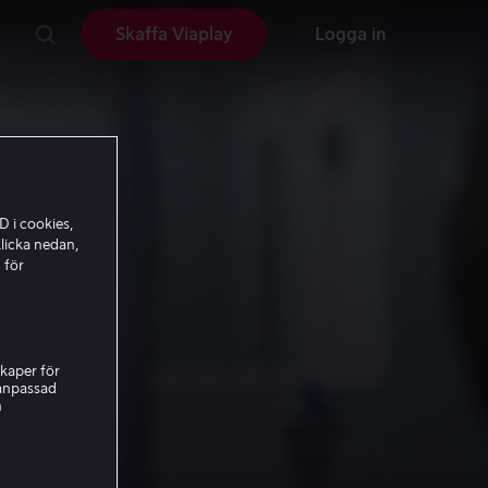
Skaffa Viaplay
Logga in
D i cookies,
licka nedan,
 för
kaper för
nanpassad
h