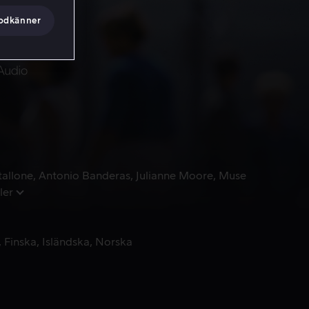
godkänner
tallone
Antonio Banderas
Julianne Moore
Muse
ler
Finska
Isländska
Norska