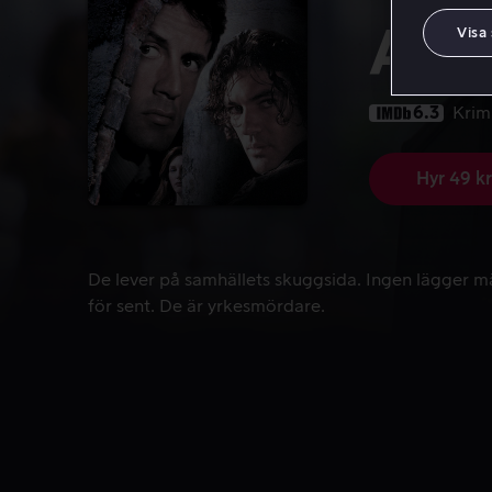
Assa
Visa
6.3
Krim
Hyr 49 kr
De lever på samhällets skuggsida. Ingen lägger mä
De lever på samhällets skuggsida. Ingen lägger mä
för sent. De är yrkesmördare.