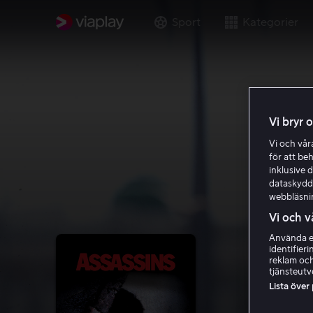
Sport
Kategorier
Vi bryr 
Vi och vå
för att be
inklusive d
dataskydds
webbläsni
Vi och v
Använda ex
identifier
reklam och
tjänsteutv
Lista över