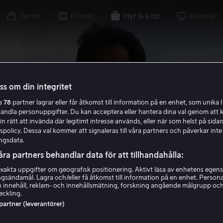
Serier
Filmer
Hyr & köp
Kanaler
oss om din integritet
ra
78
partner lagrar eller får åtkomst till information på en enhet, som unika I
handla personuppgifter. Du kan acceptera eller hantera dina val genom att k
in rätt att invända där legitimt intresse används, eller när som helst på sidan
policy. Dessa val kommer att signaleras till våra partners och påverkar inte
ngsdata.
åra partners behandlar data för att tillhandahålla:
akta uppgifter om geografisk positionering. Aktivt läsa av enhetens egens
ingsändamål. Lagra och/eller få åtkomst till information på en enhet. Perso
 innehåll, reklam- och innehållsmätning, forskning angående målgrupp oc
eckling.
 partner (leverantörer)