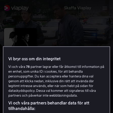
Skaffa Viaplay
Vi bryr oss om din integritet
Vi och våra
78
partner lagrar eller får åtkomst till information på
en enhet, som unika ID i cookies, för att behandla
personuppgifter. Du kan acceptera eller hantera dina val
genom att klicka nedan, inklusive din rätt att invända där
legitimt intresse används, eller när som helst på sidan för
Alex Cross
dataskyddspolicy. Dessa val kommer att signaleras till våra
partners och påverkar inte webbläsningsdata.
5.2
Kriminaldrama
Action
2012
1 h 37 min
Vi och våra partners behandlar data för att
15 år
tillhandahålla:
HD