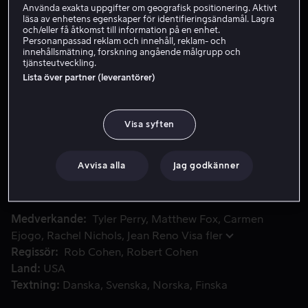
Använda exakta uppgifter om geografisk positionering. Aktivt
läsa av enhetens egenskaper för identifieringsändamål. Lagra
och/eller få åtkomst till information på en enhet.
Hyr 49 kr
Personanpassad reklam och innehåll, reklam- och
innehållsmätning, forskning angående målgrupp och
tjänsteutveckling.
Köp 109 kr
Lista över partner (leverantörer)
Se trailer
Visa syften
En polis utreder en serie brutala tortyrmord. Jakten på mörd
En polis utreder en serie brutala tortyrmord. Jakten på
mördaren leder honom in på en livsfarlig väg där inte
Avvisa alla
Jag godkänner
bara hans eget liv är i fara utan också hans familjs.
Medverkande
Tyler Perry
Matthew Fox
Carmen
Ejogo
Rachel Nichols
Jean Reno
Visa fler
Regissör
Rob Cohen
Robert Cohen
Land
USA
Textning
Danska
Svenska
Norska
Finska