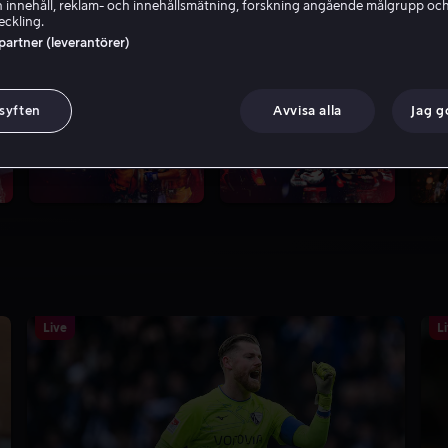
 innehåll, reklam- och innehållsmätning, forskning angående målgrupp oc
eckling.
rc Fermé med Janne Blomqvist.
 partner (leverantörer)
 syften
Avvisa alla
Jag 
Live
L