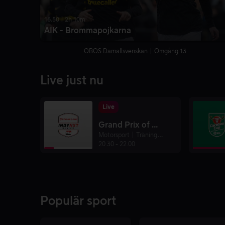
16.50 | 2h 10m
AIK - Brommapojkarna
OBOS Damallsvenskan
Omgång 13
Live just nu
Live
Grand Prix of Portland
Motorsport
Träning 1
Indy NXT
20.30
-
22.00
Populär sport