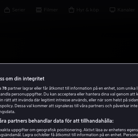
Serier
Filmer
Hyr & köp
Kanaler
oss om din integritet
ra
78
partner lagrar eller får åtkomst till information på en enhet, som unika I
handla personuppgifter. Du kan acceptera eller hantera dina val genom att k
in rätt att invända där legitimt intresse används, eller när som helst på sidan
policy. Dessa val kommer att signaleras till våra partners och påverkar inte
ngsdata.
åra partners behandlar data för att tillhandahålla:
akta uppgifter om geografisk positionering. Aktivt läsa av enhetens egens
ingsändamål. Lagra och/eller få åtkomst till information på en enhet. Perso