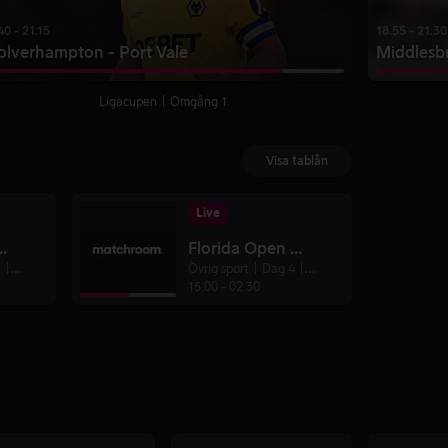
40 - 21.15
18.55 - 21.30
lverhampton - Port Vale
Middlesb
Ligacupen
Omgång 1
Visa tablån
Live
pton - Port Vale
Florida Open Pool Championship
1
Ligacupen
Övrig sport
Dag 4
Pool
15.00
-
02.30