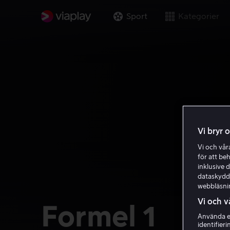
Sport
Kategorier
Vi bryr 
Vi och vå
för att be
inklusive d
dataskydds
webbläsni
Vi och v
Formel 1
Använda ex
identifier