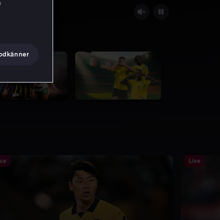
h
godkänner
ive
Live