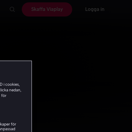
Skaffa Viaplay
Logga in
D i cookies,
licka nedan,
 för
kaper för
nanpassad