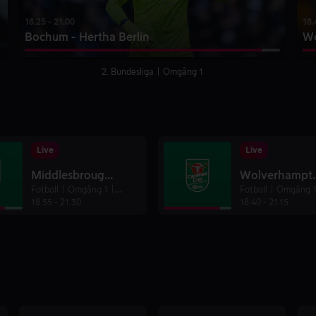
18.25 - 21.00
18.
Bochum - Hertha Berlin
Wo
2. Bundesliga
Omgång 1
Live
Live
Middlesbrough - Wrexham
Wolverham
Fotboll
Omgång 1
Ligacupen
Fotboll
Omgång 
18.55
-
21.30
18.40
-
21.15