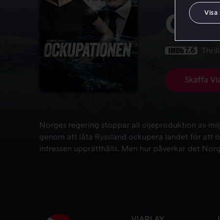
Visa
Ock
7.6
Thril
Skaffa Vi
Norges regering stoppar all oljeproduktion av mi
Norges regering stoppar all oljeproduktion av mil
genom att låta Ryssland ockupera landet för at
intressen upprätthålls. Men hur påverkar det Nor
VIAPLAY