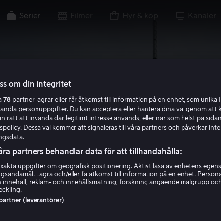
Serier
Filmer
Hyr & köp
Kanaler
oss om din integritet
ra
78
partner lagrar eller får åtkomst till information på en enhet, som unika I
handla personuppgifter. Du kan acceptera eller hantera dina val genom att k
in rätt att invända där legitimt intresse används, eller när som helst på sidan
policy. Dessa val kommer att signaleras till våra partners och påverkar inte
ngsdata.
åra partners behandlar data för att tillhandahålla:
akta uppgifter om geografisk positionering. Aktivt läsa av enhetens egens
ingsändamål. Lagra och/eller få åtkomst till information på en enhet. Perso
 innehåll, reklam- och innehållsmätning, forskning angående målgrupp oc
eckling.
 partner (leverantörer)