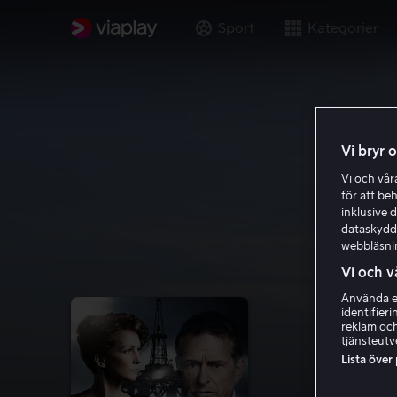
Sport
Kategorier
Vi bryr 
Vi och vå
för att be
inklusive d
dataskydds
webbläsni
Vi och v
Använda ex
identifier
reklam och
tjänsteutv
Lista över