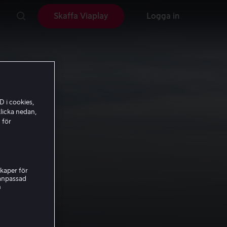
Skaffa Viaplay
Logga in
D i cookies,
licka nedan,
 för
kaper för
nanpassad
h