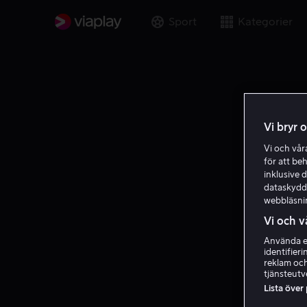
Sport
Kategorier
Vi bryr 
Vi och vå
för att be
inklusive d
dataskydds
webbläsni
Vi och v
Använda ex
identifier
reklam och
tjänsteutv
Lista över