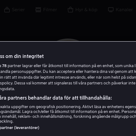
Serier
Filmer
Hyr & köp
Kanaler
oss om din integritet
ra
78
partner lagrar eller får åtkomst till information på en enhet, som unika I
handla personuppgifter. Du kan acceptera eller hantera dina val genom att k
in rätt att invända där legitimt intresse används, eller när som helst på sidan
policy. Dessa val kommer att signaleras till våra partners och påverkar inte
ngsdata.
åra partners behandlar data för att tillhandahålla:
akta uppgifter om geografisk positionering. Aktivt läsa av enhetens egens
Yeardley Smith
ingsändamål. Lagra och/eller få åtkomst till information på en enhet. Perso
 innehåll, reklam- och innehållsmätning, forskning angående målgrupp oc
eckling.
Exekutiv producent
Gäst
Skådespelare
Röst
 partner (leverantörer)