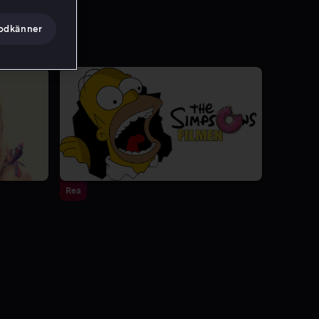
godkänner
Rea