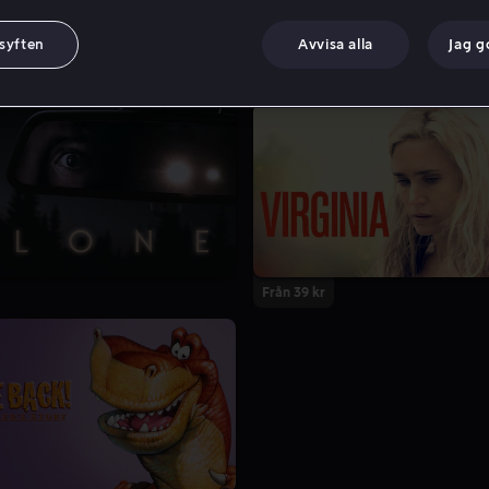
 syften
Avvisa alla
Jag 
Från 39 kr