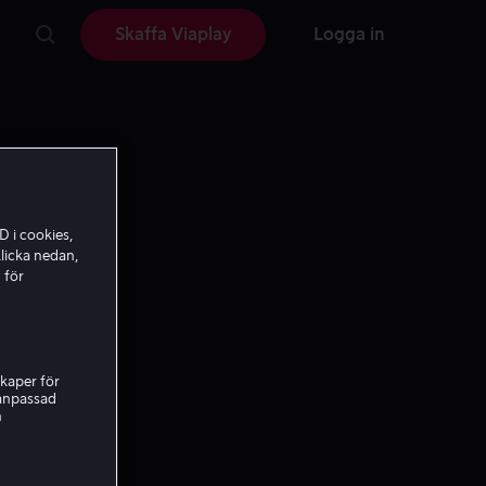
Skaffa Viaplay
Logga in
D i cookies,
licka nedan,
 för
kaper för
nanpassad
h