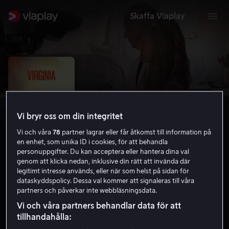
Skaffa Viaplay
Vi bryr oss om din integritet
Vi och våra
78
partner lagrar eller får åtkomst till information på
en enhet, som unika ID i cookies, för att behandla
personuppgifter. Du kan acceptera eller hantera dina val
genom att klicka nedan, inklusive din rätt att invända där
legitimt intresse används, eller när som helst på sidan för
Virginia
dataskyddspolicy. Dessa val kommer att signaleras till våra
partners och påverkar inte webbläsningsdata.
5.4
Drama
2010
1 h 46 min
11 år
Vi och våra partners behandlar data för att
HD
tillhandahålla: