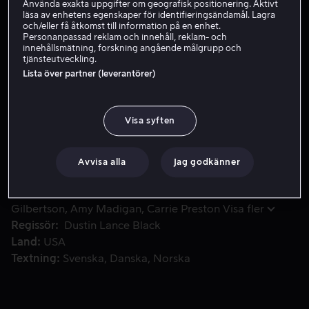
Använda exakta uppgifter om geografisk positionering. Aktivt
läsa av enhetens egenskaper för identifieringsändamål. Lagra
Hyr 39 kr
och/eller få åtkomst till information på en enhet.
Personanpassad reklam och innehåll, reklam- och
Köp 89 kr
innehållsmätning, forskning angående målgrupp och
tjänsteutveckling.
Lista över partner (leverantörer)
I en liten amerikansk stad bor Virginia, som är en kärleks
I en liten amerikansk stad bor Virginia, som är en
kärleksfull och ambitiös ensamstående mamma – och
Visa syften
stadens knäppskalle. Snart hotar hennes förhållande
med stadens gifta vicesheriff att orsaka kaos i staden.
Avvisa alla
Jag godkänner
Medverkande
Jennifer Connelly
Ed Harris
Harrison
Gilbertson
Amy Madigan
Carrie Preston
Visa fler
Regissör
Dustin Lance Black
Land
USA
Textning
Svenska
Danska
Norska