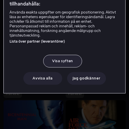
tillhandahålla:
Använda exakta uppgifter om geografisk positionering. Aktivt
läsa av enhetens egenskaper för identifieringsändamål. Lagra
och/eller få åtkomst till information på en enhet.
Personanpassad reklam och innehåll, reklam- och
innehållsmätning, forskning angående målgrupp och
tjänsteutveckling.
Lista över partner (leverantörer)
Från 49 kr
Köp 109 kr
Visa syften
Avvisa alla
Jag godkänner
Från 49 kr
Från 49 kr